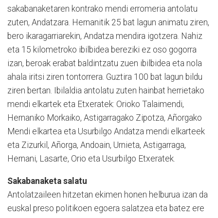
sakabanaketaren kontrako mendi erromeria antolatu
zuten, Andatzara. Hernanitik 25 bat lagun animatu ziren,
bero ikaragarriarekin, Andatza mendira igotzera. Nahiz
eta 15 kilometroko ibilbidea bereziki ez oso gogorra
izan, beroak erabat baldintzatu zuen ibilbidea eta nola
ahala iritsi ziren tontorrera. Guztira 100 bat lagun bildu
ziren bertan. Ibilaldia antolatu zuten hainbat herrietako
mendi elkartek eta Etxeratek: Orioko Talaimendi,
Hernaniko Morkaiko, Astigarragako Zipotza, Añorgako
Mendi elkartea eta Usurbilgo Andatza mendi elkarteek
eta Zizurkil, Añorga, Andoain, Urnieta, Astigarraga,
Hernani, Lasarte, Orio eta Usurbilgo Etxeratek.
Sakabanaketa salatu
Antolatzaileen hitzetan ekimen honen helburua izan da
euskal preso politikoen egoera salatzea eta batez ere