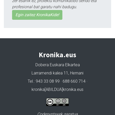
zer esanik ez, proiektu komunikatibo sendo eta
profesional bat garatu nahi badugu.
Egin zaitez KronikaKide!
Kronika.eus
Dobera Euskara Elkartea
Larramendi kalea 11, Hernani
Tel.: 943 33 08 99 · 688 660 714 ·
kronika[ABILDUA]kronika.eus
Codesyntaxek garatua