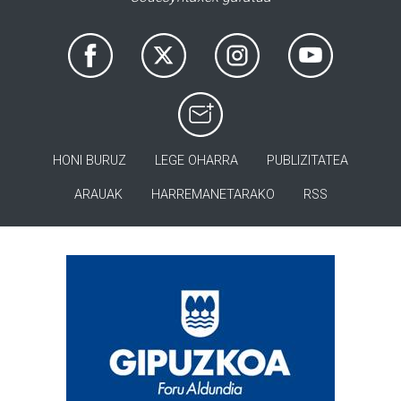
HONI BURUZ
LEGE OHARRA
PUBLIZITATEA
ARAUAK
HARREMANETARAKO
RSS