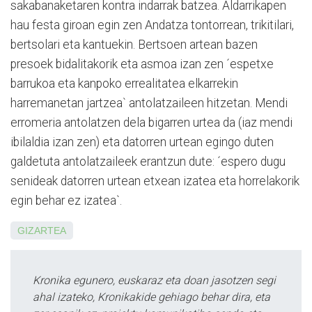
sakabanaketaren kontra indarrak batzea. Aldarrikapen
hau festa giroan egin zen Andatza tontorrean, trikitilari,
bertsolari eta kantuekin. Bertsoen artean bazen
presoek bidalitakorik eta asmoa izan zen ´espetxe
barrukoa eta kanpoko errealitatea elkarrekin
harremanetan jartzea` antolatzaileen hitzetan. Mendi
erromeria antolatzen dela bigarren urtea da (iaz mendi
ibilaldia izan zen) eta datorren urtean egingo duten
galdetuta antolatzaileek erantzun dute: ´espero dugu
senideak datorren urtean etxean izatea eta horrelakorik
egin behar ez izatea`.
GIZARTEA
Kronika egunero, euskaraz eta doan jasotzen segi
ahal izateko, Kronikakide gehiago behar dira, eta