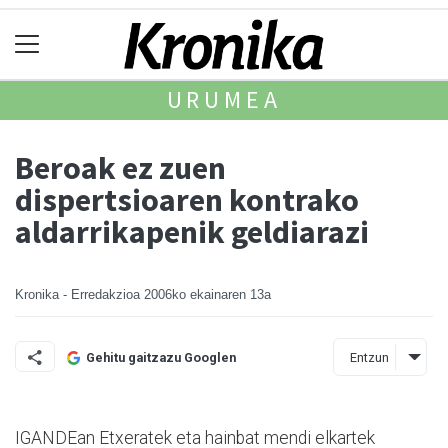
URUMEA
Beroak ez zuen
dispertsioaren kontrako
aldarrikapenik geldiarazi
Kronika - Erredakzioa
2006ko ekainaren 13a
Entzun
Gehitu gaitzazu Googlen
IGANDEan Etxeratek eta hainbat mendi elkartek