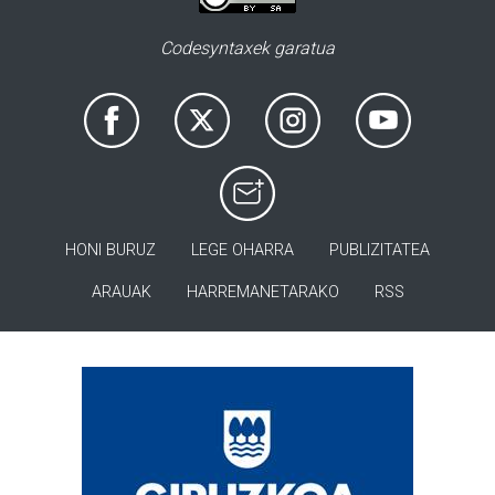
Codesyntaxek garatua
HONI BURUZ
LEGE OHARRA
PUBLIZITATEA
ARAUAK
HARREMANETARAKO
RSS