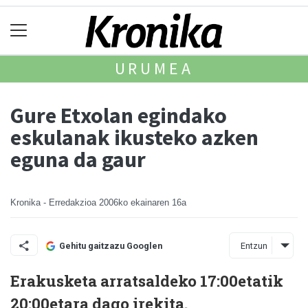
URUMEA
Gure Etxolan egindako
eskulanak ikusteko azken
eguna da gaur
Kronika - Erredakzioa
2006ko ekainaren 16a
Entzun
Gehitu gaitzazu Googlen
Erakusketa arratsaldeko 17:00etatik
20:00etara dago irekita.