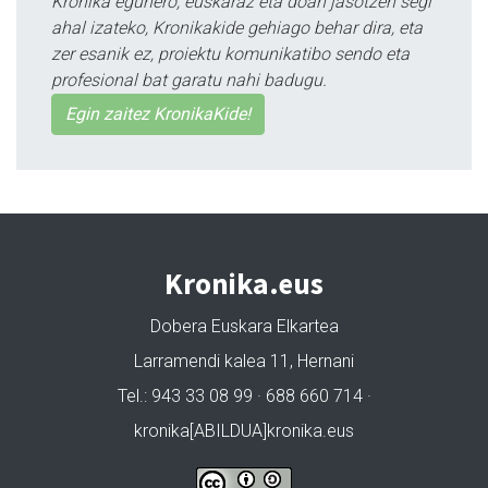
Kronika egunero, euskaraz eta doan jasotzen segi
ahal izateko, Kronikakide gehiago behar dira, eta
zer esanik ez, proiektu komunikatibo sendo eta
profesional bat garatu nahi badugu.
Egin zaitez KronikaKide!
Kronika.eus
Dobera Euskara Elkartea
Larramendi kalea 11, Hernani
Tel.: 943 33 08 99 · 688 660 714 ·
kronika[ABILDUA]kronika.eus