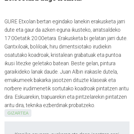
GURE Etxolan bertan egindako lanekin erakusketa jarri
dute eta gaur da azken eguna ikusteko, arratsaldeko
17:00etatik 20:00etara. Erakusketa bi gelatan jarri dute.
Gantxiloak, boliloak, hiru dimentsiotako irudiekin
osatutako koadroak, kristalean grabatuak eta puntoa
ikusi litezke geletako batean. Beste gelan, pintura
garaikideko lanak daude. Juan Albin irakasle dutela,
emakumeek bakarka jasotzen dituzte klaseak eta
norbere irudimenetik sortutako koadroak pintatzen aritu
dira. Eskuarekin, trapuarekin eta pintzelarekin pintatzen
aritu dira, teknika ezberdinak probatzeko.
GIZARTEA