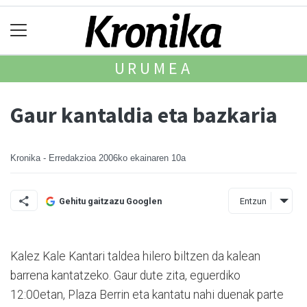
URUMEA
Gaur kantaldia eta bazkaria
Kronika - Erredakzioa
2006ko ekainaren 10a
Entzun
Gehitu gaitzazu Googlen
Kalez Kale Kantari taldea hilero biltzen da kalean
barrena kantatzeko. Gaur dute zita, eguerdiko
12:00etan, Plaza Berrin eta kantatu nahi duenak parte