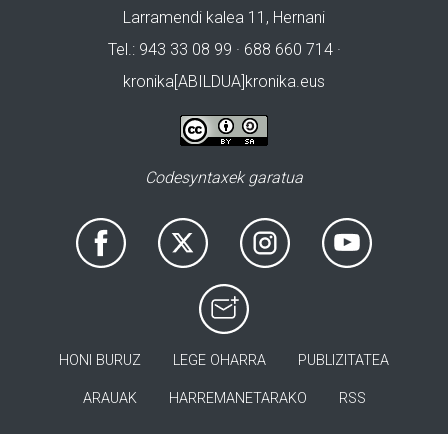
Larramendi kalea 11, Hernani
Tel.: 943 33 08 99 · 688 660 714 ·
kronika[ABILDUA]kronika.eus
Codesyntaxek garatua
HONI BURUZ
LEGE OHARRA
PUBLIZITATEA
ARAUAK
HARREMANETARAKO
RSS