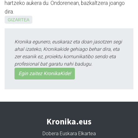
hartzeko aukera du. Ondorenean, bazkaltzera joango
dira.
GIZARTEA
Kronika egunero, euskaraz eta doan jasotzen segi
ahal izateko, Kronikakide gehiago behar dira, eta
zer esanik ez, proiektu komunikatibo sendo eta
profesional bat garatu nahi badugu.
Egin zaitez KronikaKide!
Kronika.eus
Dobera Euskara Elkartea