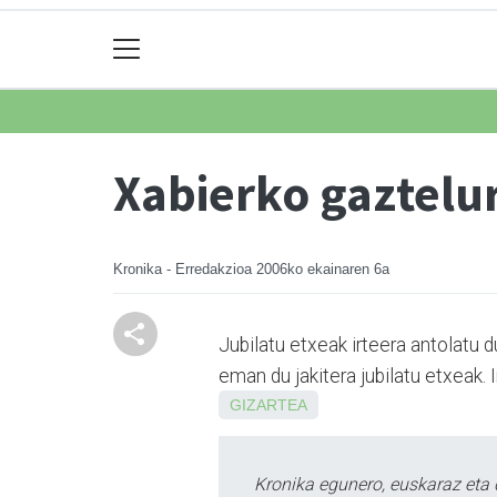
Xabierko gaztelu
Kronika - Erredakzioa
2006ko ekainaren 6a
Jubilatu etxeak irteera antolatu 
eman du jakitera jubilatu etxeak.
GIZARTEA
Kronika egunero, euskaraz eta 