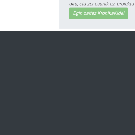
dira, eta zer esanik ez, proiek
Egin zaitez KronikaKide!