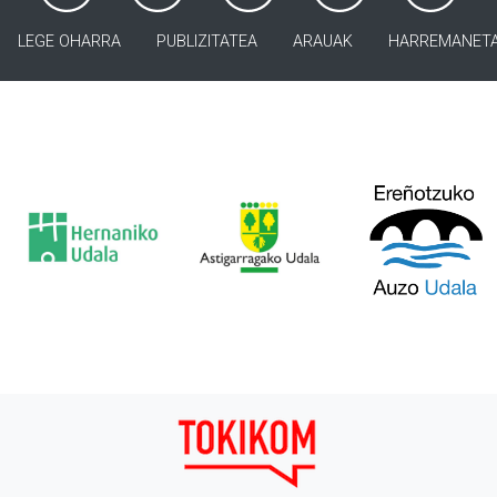
LEGE OHARRA
PUBLIZITATEA
ARAUAK
HARREMANET