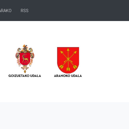
ARAKO
RSS