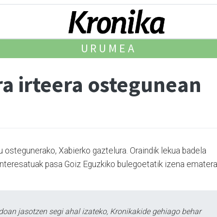
URUMEA
ra irteera ostegunean
du ostegunerako, Xabierko gaztelura. Oraindik lekua badela
 Interesatuak pasa Goiz Eguzkiko bulegoetatik izena ematera
doan jasotzen segi ahal izateko, Kronikakide gehiago behar