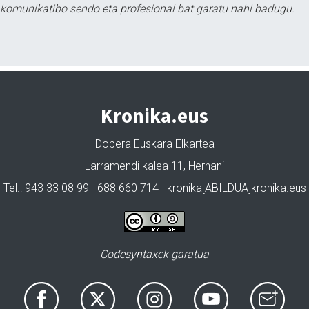
tu komunikatibo sendo eta profesional bat garatu nahi badugu.
Kronika.eus
Dobera Euskara Elkartea
Larramendi kalea 11, Hernani
Tel.: 943 33 08 99 · 688 660 714 · kronika[ABILDUA]kronika.eus
Codesyntaxek garatua