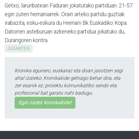
Getxo, larunbatean Faduran jokatutako partiduan. 21-57
egin zuten hernaniarrek. Orain arteko partidu guztiak
irabazita, esku-eskura du Hernani Bk Euskadiko Kopa.
Datorren asteburuan azkeneko partidua jokatuko du,
Durangoren kontra.
GIZARTEA
Kronika egunero, euskaraz eta doan jasotzen segi
ahal izateko, Kronikakide gehiago behar dira, eta
zer esanik ez, proiektu komunikatibo sendo eta
profesional bat garatu nahi badugu.
Egin zaitez KronikaKide!