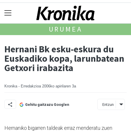
URUMEA
Hernani Bk esku-eskura du
Euskadiko kopa, larunbatean
Getxori irabazita
Kronika - Erredakzioa
2006ko apirilaren 3a
Entzun
Gehitu gaitzazu Googlen
Hernaniko bigarren taldeak erraz menderatu zuen