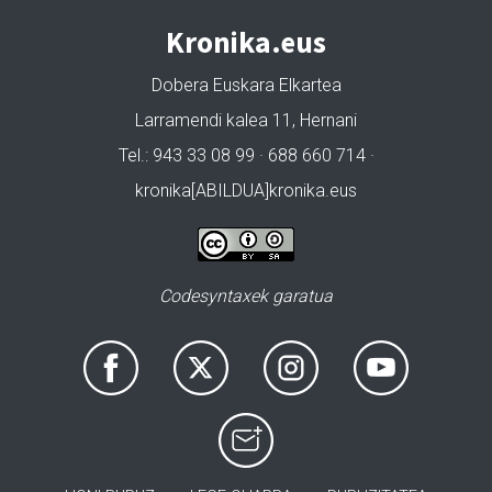
Kronika.eus
Dobera Euskara Elkartea
Larramendi kalea 11, Hernani
Tel.: 943 33 08 99 · 688 660 714 ·
kronika[ABILDUA]kronika.eus
Codesyntaxek garatua