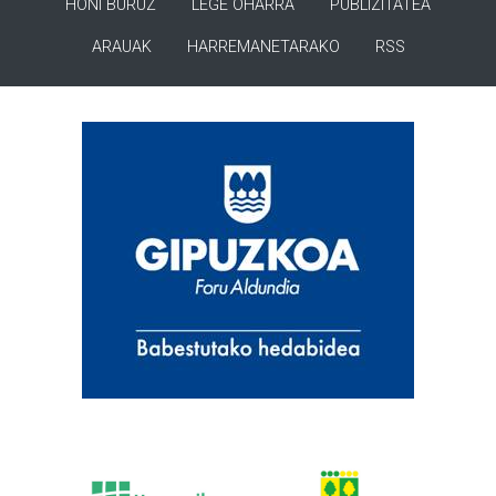
HONI BURUZ
LEGE OHARRA
PUBLIZITATEA
ARAUAK
HARREMANETARAKO
RSS