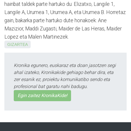
hainbat taldek parte hartuko du: Elizatxo, Langile 1,
Langile A, Urumea 1, Urumea A, eta Urumea B. Horretaz
gain, bakarka parte hartuko dute honakoek: Ane
Mazizior, Maddi Zugasti, Maider de Las Heras, Maider
Lopez eta Malen Martinezek.
GIZARTEA
Kronika egunero, euskaraz eta doan jasotzen segi
ahal izateko, Kronikakide gehiago behar dira, eta
zer esanik ez, proiektu komunikatibo sendo eta
profesional bat garatu nahi badugu.
Egin zaitez KronikaKide!