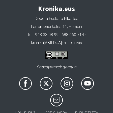
Kronika.eus
Dobera Euskara Elkartea
Larramendi kalea 11, Hernani
Tel.: 943 33 08 99 · 688 660 714 ·
kronika[ABILDUA]kronika.eus
Codesyntaxek garatua