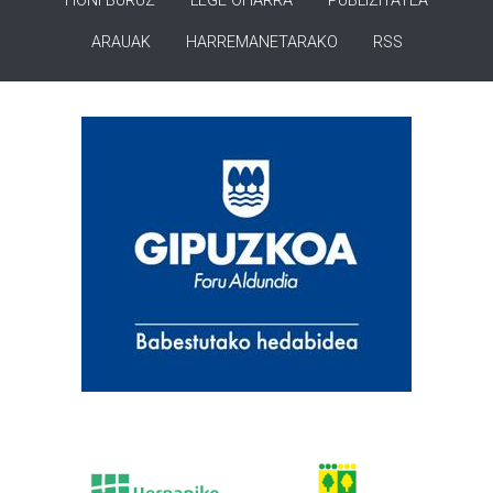
HONI BURUZ
LEGE OHARRA
PUBLIZITATEA
ARAUAK
HARREMANETARAKO
RSS