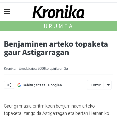
URUMEA
Benjaminen arteko topaketa
gaur Astigarragan
Kronika - Erredakzioa
2006ko apirilaren 2a
Entzun
Gehitu gaitzazu Googlen
Gaur gimnasia erritmikoan benjaminaen arteko
topaketa izango da Astigarragan eta bertan Hernaniko