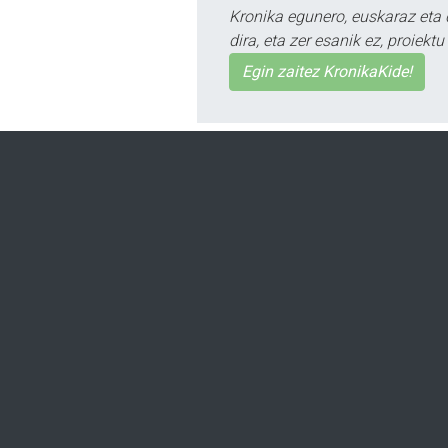
Kronika egunero, euskaraz eta 
dira, eta zer esanik ez, proiek
Egin zaitez KronikaKide!