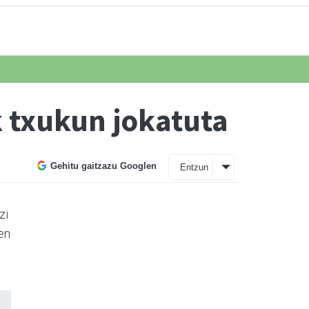
 txukun jokatuta
Gehitu gaitzazu Googlen
Entzun
zi
ren