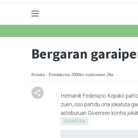
Bergaran garaipe
Kronika - Erredakzioa
2006ko martxoaren 28a
Hernanik Federazio Kopako partid
zuen, oso partidu ona jokatuta gai
asteburuan Goierriren kontra jokat
GIZARTEA