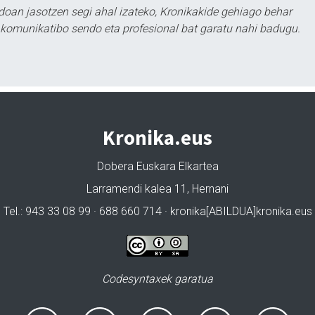
doan jasotzen segi ahal izateko, Kronikakide gehiago behar
tu komunikatibo sendo eta profesional bat garatu nahi badugu.
Kronika.eus
Dobera Euskara Elkartea
Larramendi kalea 11, Hernani
Tel.: 943 33 08 99 · 688 660 714 · kronika[ABILDUA]kronika.eus
Codesyntaxek garatua