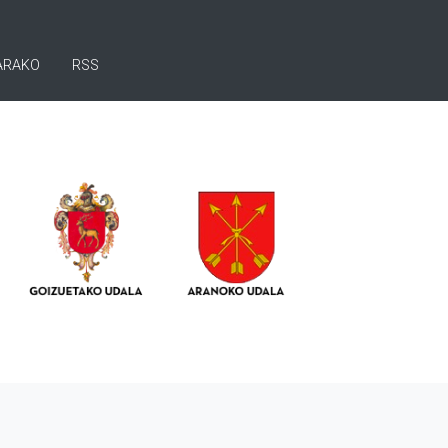
ARAKO
RSS