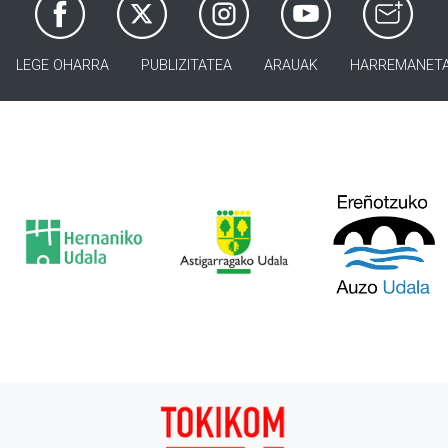
LEGE OHARRA
PUBLIZITATEA
ARAUAK
HARREMANET