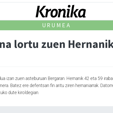
URUMEA
na lortu zuen Hernanik
ua izan zuen asteburuan Bergaran. Hernanik 42 eta 59 iraba
nera. Batez ere defentsan fin aritu ziren hernaniarrak. Dator
uko dute kiroldegian.