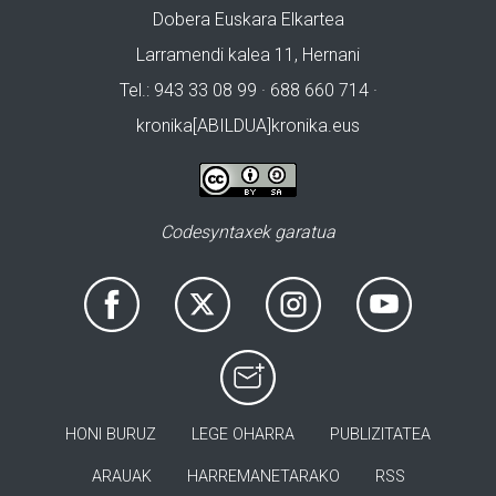
Dobera Euskara Elkartea
Larramendi kalea 11, Hernani
Tel.: 943 33 08 99 · 688 660 714 ·
kronika[ABILDUA]kronika.eus
Codesyntaxek garatua
HONI BURUZ
LEGE OHARRA
PUBLIZITATEA
ARAUAK
HARREMANETARAKO
RSS