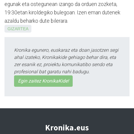
egunak eta ostegunean izango da orduen zozketa,
19:30etan kiroldegiko bulegoan. Izen eman dutenek
azaldu beharko dute bilerara.
GIZARTEA
Kronika egunero, euskaraz eta doan jasotzen segi
ahal izateko, Kronikakide gehiago behar dira, eta
zer esanik ez, proiektu komunikatibo sendo eta
profesional bat garatu nahi badugu.
Egin zaitez KronikaKide!
Kronika.eus