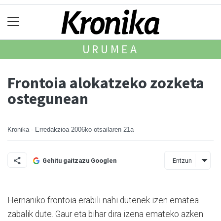
URUMEA
Frontoia alokatzeko zozketa
ostegunean
Kronika - Erredakzioa
2006ko otsailaren 21a
Entzun
Gehitu gaitzazu Googlen
Hernaniko frontoia erabili nahi dutenek izen ematea
zabalik dute. Gaur eta bihar dira izena emateko azken