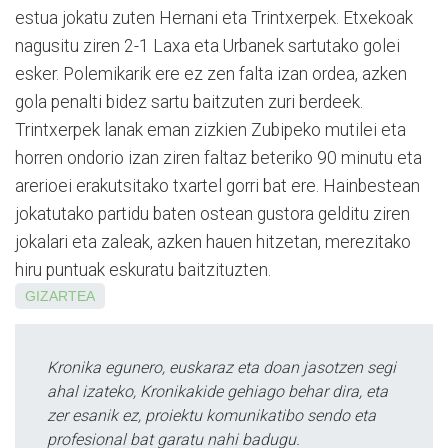
estua jokatu zuten Hernani eta Trintxerpek. Etxekoak
nagusitu ziren 2-1 Laxa eta Urbanek sartutako golei
esker. Polemikarik ere ez zen falta izan ordea, azken
gola penalti bidez sartu baitzuten zuri berdeek.
Trintxerpek lanak eman zizkien Zubipeko mutilei eta
horren ondorio izan ziren faltaz beteriko 90 minutu eta
arerioei erakutsitako txartel gorri bat ere. Hainbestean
jokatutako partidu baten ostean gustora gelditu ziren
jokalari eta zaleak, azken hauen hitzetan, merezitako
hiru puntuak eskuratu baitzituzten.
GIZARTEA
Kronika egunero, euskaraz eta doan jasotzen segi
ahal izateko, Kronikakide gehiago behar dira, eta
zer esanik ez, proiektu komunikatibo sendo eta
profesional bat garatu nahi badugu.