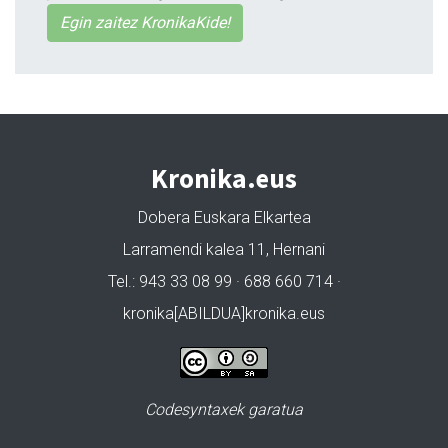
Egin zaitez KronikaKide!
Kronika.eus
Dobera Euskara Elkartea
Larramendi kalea 11, Hernani
Tel.: 943 33 08 99 · 688 660 714 ·
kronika[ABILDUA]kronika.eus
Codesyntaxek garatua