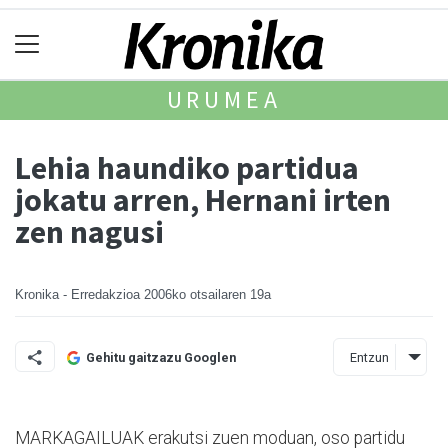
URUMEA
Lehia haundiko partidua
jokatu arren, Hernani irten
zen nagusi
Kronika - Erredakzioa
2006ko otsailaren 19a
Entzun
Gehitu gaitzazu Googlen
MARKAGAILUAK erakutsi zuen moduan, oso partidu