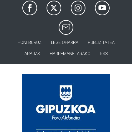
HONI BURUZ
LEGE OHARRA
PUBLIZITATEA
ARAUAK
HARREMANETARAKO
RSS