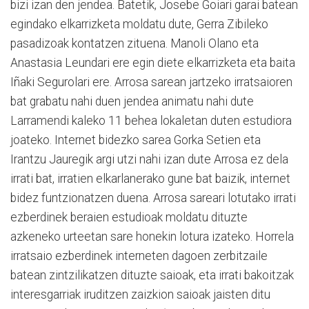
bizi izan den jendea. Batetik, Josebe Goiari garai batean
egindako elkarrizketa moldatu dute, Gerra Zibileko
pasadizoak kontatzen zituena. Manoli Olano eta
Anastasia Leundari ere egin diete elkarrizketa eta baita
Iñaki Segurolari ere. Arrosa sarean jartzeko irratsaioren
bat grabatu nahi duen jendea animatu nahi dute
Larramendi kaleko 11 behea lokaletan duten estudiora
joateko. Internet bidezko sarea Gorka Setien eta
Irantzu Jauregik argi utzi nahi izan dute Arrosa ez dela
irrati bat, irratien elkarlanerako gune bat baizik, internet
bidez funtzionatzen duena. Arrosa sareari lotutako irrati
ezberdinek beraien estudioak moldatu dituzte
azkeneko urteetan sare honekin lotura izateko. Horrela
irratsaio ezberdinek interneten dagoen zerbitzaile
batean zintzilikatzen dituzte saioak, eta irrati bakoitzak
interesgarriak iruditzen zaizkion saioak jaisten ditu