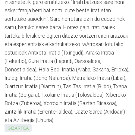
internetetik, gero emititzeko. ´Irrati batzuek sare honi
esker franja berri bat sortu dute beste irratietan
sortutako saioekin`. Sare horretara ezin du edozeinek
sartu, barruko sarea baita. Horrez gain irrati hauek
tarteka bilerak ere egiten dituzte sortzen diren arazoak
eta esperientziak elkartrukatzeko. wArrosari lotutako
estudioak Antxeta Irratia (Txingudi), Arraka Irratia
(Lekeitio), Gure Irratia (Lapurdi, Oarsoaldea,
Donostialdea), Hala Bedi Irratia (Araba, Sakana, Errioxa),
Irulegi Irratia (Behe Nafarroa), Matrallako Irratia (Eibar),
Oiartzun Irratia (Oiartzun), Tas Tas Irratia (Bilbo), Txapa
Irratia (Bergara), Txolarre Irratia (Tolosaldea), Xiberoko
Botza (Zuberoa), Xorroxin Irratia (Baztan Bidasoa),
Zintzilik Irratia (Errenterialdea), Gazte Sarea (Andoain)
eta Aztibegia (Urruña).
GIZARTEA