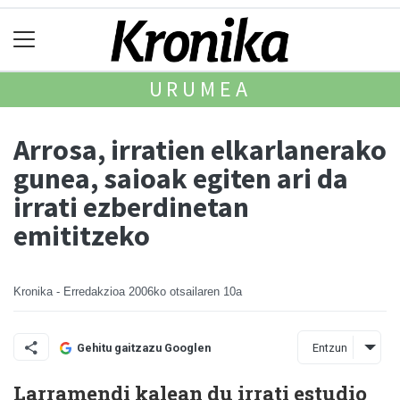
URUMEA
Arrosa, irratien elkarlanerako
gunea, saioak egiten ari da
irrati ezberdinetan
emititzeko
Kronika - Erredakzioa
2006ko otsailaren 10a
Entzun
Gehitu gaitzazu Googlen
Larramendi kalean du irrati estudio