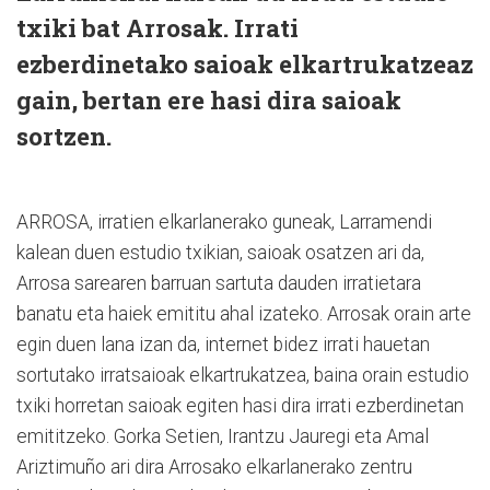
txiki bat Arrosak. Irrati
ezberdinetako saioak elkartrukatzeaz
gain, bertan ere hasi dira saioak
sortzen.
ARROSA, irratien elkarlanerako guneak, Larramendi
kalean duen estudio txikian, saioak osatzen ari da,
Arrosa sarearen barruan sartuta dauden irratietara
banatu eta haiek emititu ahal izateko. Arrosak orain arte
egin duen lana izan da, internet bidez irrati hauetan
sortutako irratsaioak elkartrukatzea, baina orain estudio
txiki horretan saioak egiten hasi dira irrati ezberdinetan
emititzeko. Gorka Setien, Irantzu Jauregi eta Amal
Ariztimuño ari dira Arrosako elkarlanerako zentru