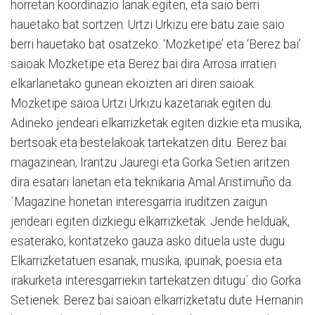
horretan koordinazio lanak egiten, eta saio berri
hauetako bat sortzen. Urtzi Urkizu ere batu zaie saio
berri hauetako bat osatzeko. ‘Mozketipe’ eta ‘Berez bai’
saioak Mozketipe eta Berez bai dira Arrosa irratien
elkarlanetako gunean ekoizten ari diren saioak.
Mozketipe saioa Urtzi Urkizu kazetariak egiten du.
Adineko jendeari elkarrizketak egiten dizkie eta musika,
bertsoak eta bestelakoak tartekatzen ditu. Berez bai
magazinean, Irantzu Jauregi eta Gorka Setien aritzen
dira esatari lanetan eta teknikaria Amal Aristimuño da.
´Magazine honetan interesgarria iruditzen zaigun
jendeari egiten dizkiegu elkarrizketak. Jende helduak,
esaterako, kontatzeko gauza asko dituela uste dugu.
Elkarrizketatuen esanak, musika, ipuinak, poesia eta
irakurketa interesgarriekin tartekatzen ditugu` dio Gorka
Setienek. Berez bai saioan elkarrizketatu dute Hernanin