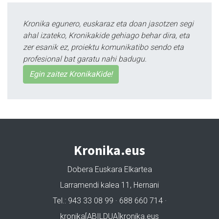
Kronika egunero, euskaraz eta doan jasotzen segi
ahal izateko, Kronikakide gehiago behar dira, eta
zer esanik ez, proiektu komunikatibo sendo eta
profesional bat garatu nahi badugu.
Egin zaitez KronikaKide!
Kronika.eus
Dobera Euskara Elkartea
Larramendi kalea 11, Hernani
Tel.: 943 33 08 99 · 688 660 714 ·
kronika[ABILDUA]kronika.eus