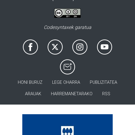
Codesyntaxek garatua
HONI BURUZ
LEGE OHARRA
PUBLIZITATEA
ARAUAK
HARREMANETARAKO
RSS