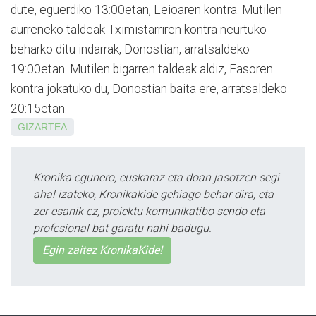
dute, eguerdiko 13:00etan, Leioaren kontra. Mutilen
aurreneko taldeak Tximistarriren kontra neurtuko
beharko ditu indarrak, Donostian, arratsaldeko
19:00etan. Mutilen bigarren taldeak aldiz, Easoren
kontra jokatuko du, Donostian baita ere, arratsaldeko
20:15etan.
GIZARTEA
Kronika egunero, euskaraz eta doan jasotzen segi
ahal izateko, Kronikakide gehiago behar dira, eta
zer esanik ez, proiektu komunikatibo sendo eta
profesional bat garatu nahi badugu.
Egin zaitez KronikaKide!