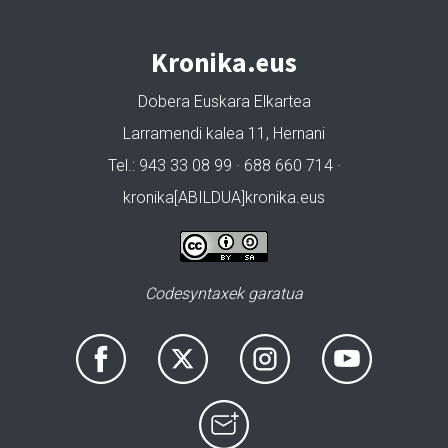
Kronika.eus
Dobera Euskara Elkartea
Larramendi kalea 11, Hernani
Tel.: 943 33 08 99 · 688 660 714 ·
kronika[ABILDUA]kronika.eus
Codesyntaxek garatua