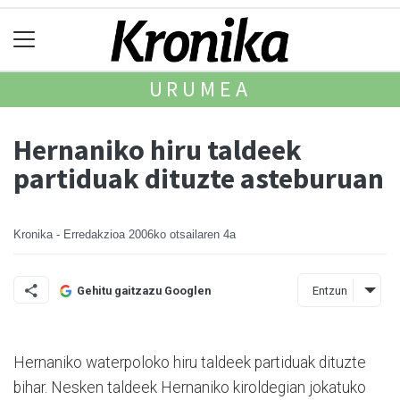
URUMEA
Hernaniko hiru taldeek
partiduak dituzte asteburuan
Kronika - Erredakzioa
2006ko otsailaren 4a
Entzun
Gehitu gaitzazu Googlen
Hernaniko waterpoloko hiru taldeek partiduak dituzte
bihar. Nesken taldeek Hernaniko kiroldegian jokatuko