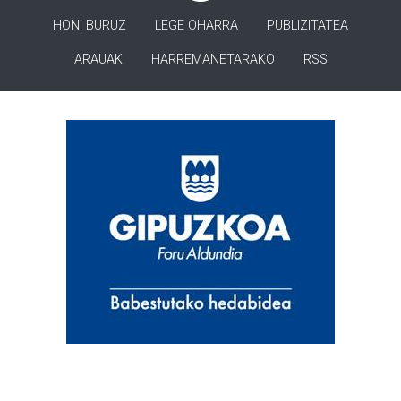
HONI BURUZ
LEGE OHARRA
PUBLIZITATEA
ARAUAK
HARREMANETARAKO
RSS