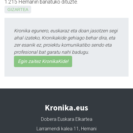
1.215 Hernanin banatuko dituzte.
GIZARTEA
Kronika egunero, euskaraz eta doan jasotzen segi
ahal izateko, Kronikakide gehiago behar dira, eta
zer esanik ez, proiektu komunikatibo sendo eta
profesional bat garatu nahi badugu.
Egin zaitez KronikaKide!
Kronika.eus
Dobera Euskara Elkartea
Larramendi kalea 11, Hernani