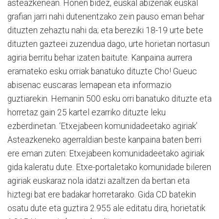
asteazkenean. Honen bidez, euskal abizenak euskal
grafian jarri nahi dutenentzako zein pauso eman behar
dituzten zehaztu nahi da; eta bereziki 18-19 urte bete
dituzten gazteei zuzendua dago, urte horietan nortasun
agiria berritu behar izaten baitute. Kanpaina aurrera
eramateko esku orriak banatuko dituzte Cho! Gueuc
abisenac euscaras lemapean eta informazio
guztiarekin. Hernanin 500 esku orri banatuko dituzte eta
horretaz gain 25 kartel ezarriko dituzte leku
ezberdinetan. ‘Etxejabeen komunidadeetako agiriak’
Asteazkeneko agerraldian beste kanpaina baten berri
ere eman zuten: Etxejabeen komunidadeetako agiriak
gida kaleratu dute. Etxe-portaletako komunidade bileren
agiriak euskaraz nola idatzi azaltzen da bertan eta
hiztegi bat ere badakar horretarako. Gida CD batekin
osatu dute eta guztira 2.955 ale editatu dira, horietatik