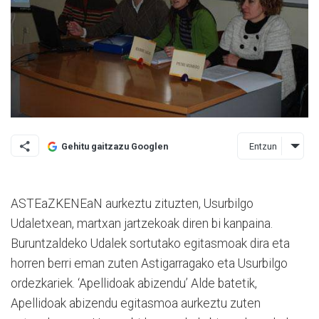
Entzun
Gehitu gaitzazu Googlen
ASTEaZKENEaN aurkeztu zituzten, Usurbilgo
Udaletxean, martxan jartzekoak diren bi kanpaina.
Buruntzaldeko Udalek sortutako egitasmoak dira eta
horren berri eman zuten Astigarragako eta Usurbilgo
ordezkariek. ‘Apellidoak abizendu’ Alde batetik,
Apellidoak abizendu egitasmoa aurkeztu zuten