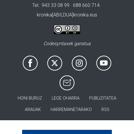
Tel.: 943 33 08 99 · 688 660 714 ·
kronika[ABILDUA]kronika.eus
Codesyntaxek garatua
HONI BURUZ
LEGE OHARRA
PUBLIZITATEA
ARAUAK
HARREMANETARAKO
RSS