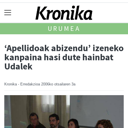
URUMEA
‘Apellidoak abizendu’ izeneko
kanpaina hasi dute hainbat
Udalek
Kronika - Erredakzioa
2006ko otsailaren 3a