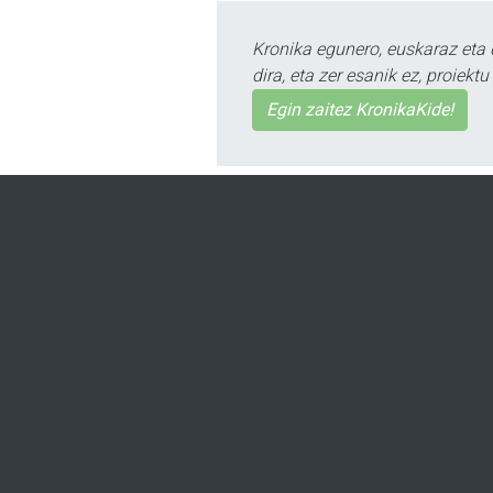
Kronika egunero, euskaraz eta 
dira, eta zer esanik ez, proiek
Egin zaitez KronikaKide!