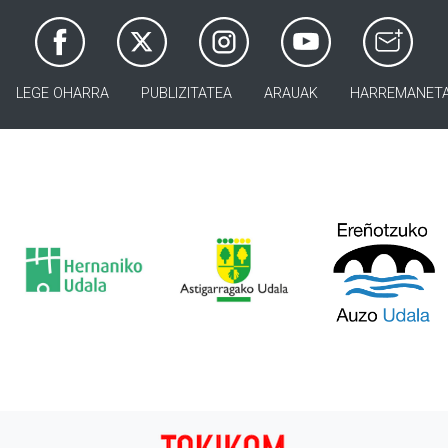
LEGE OHARRA
PUBLIZITATEA
ARAUAK
HARREMANET