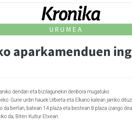
URUMEA
o aparkamenduen ingu
naniko dendari eta bizilagunekin denbora mugatuko
ko. Gune urdin hauek Urbieta eta Elkano kalean jarriko ditu
go da bertan, batean 14 plaza eta bestean 8 plaza izango dira
ko da, Biteri Kultur Etxean.