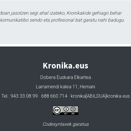
doan jasotzen segi ahal izateko, Kronikakide gehiago behar
tu komunikatibo sendo eta profesional bat garatu nahi badugu.
Kronika.eus
Dobera Euskara Elkartea
Larramendi kalea 11, Hernani
Tel.: 943 33 08 99 · 688 660 714 · kronika[ABILDUA]kronika.eus
Codesyntaxek garatua