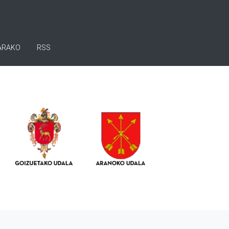
ARAKO
RSS