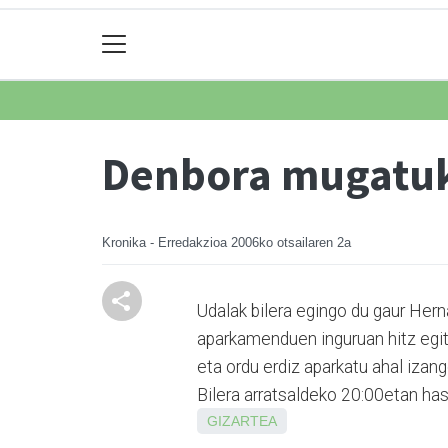
Denbora mugatuk
Kronika - Erredakzioa
2006ko otsailaren 2a
Udalak bilera egingo du gaur Her
aparkamenduen inguruan hitz egite
eta ordu erdiz aparkatu ahal izan
Bilera arratsaldeko 20:00etan hasi
GIZARTEA