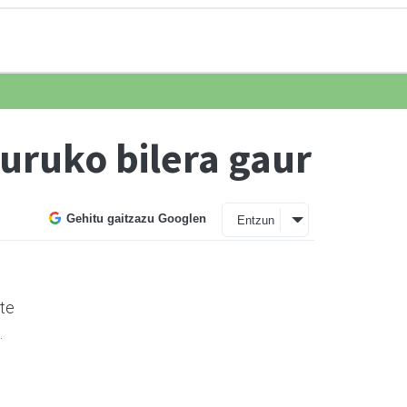
ruko bilera gaur
Gehitu gaitzazu Googlen
Entzun
zte
.