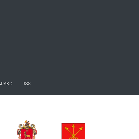
ARAKO
RSS