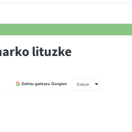
arko lituzke
Gehitu gaitzazu Googlen
Entzun