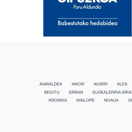
AIARALDEA
AIKOR
AIURRI
ALEA
BEGITU
ERRAN
EUSKALERRIA IRRA
KRONIKA
MAILOPE
NOAUA
O