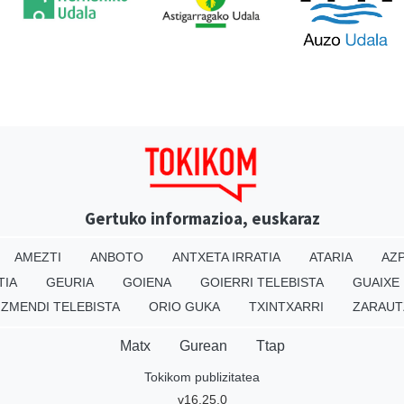
Gertuko informazioa, euskaraz
AMEZTI
ANBOTO
ANTXETA IRRATIA
ATARIA
AZP
TIA
GEURIA
GOIENA
GOIERRI TELEBISTA
GUAIXE
IZMENDI TELEBISTA
ORIO GUKA
TXINTXARRI
ZARAUT
Matx
Gurean
Ttap
Tokikom publizitatea
v16.25.0