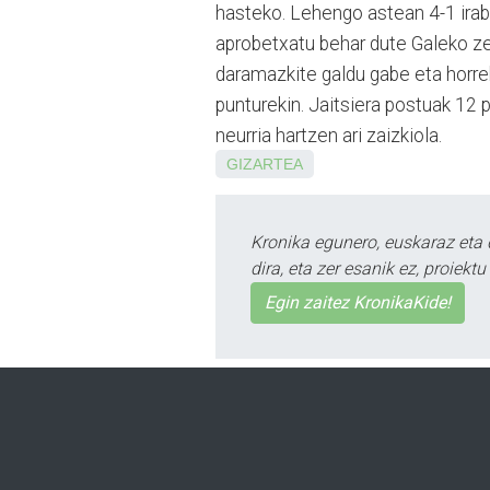
hasteko. Lehengo astean 4-1 iraba
aprobetxatu behar dute Galeko zel
daramazkite galdu gabe eta horre
punturekin. Jaitsiera postuak 12 
neurria hartzen ari zaizkiola.
GIZARTEA
Kronika egunero, euskaraz eta 
dira, eta zer esanik ez, proiek
Egin zaitez KronikaKide!