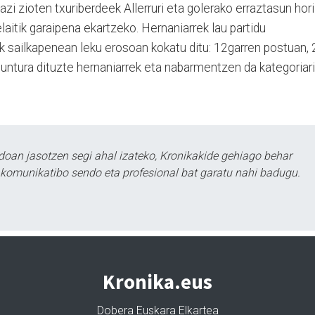
zi zioten txuriberdeek Allerruri eta golerako erraztasun hori
aitik garaipena ekartzeko. Hernaniarrek lau partidu
k sailkapenean leku erosoan kokatu ditu: 12garren postuan, 
puntura dituzte hernaniarrek eta nabarmentzen da kategoriari
doan jasotzen segi ahal izateko, Kronikakide gehiago behar
tu komunikatibo sendo eta profesional bat garatu nahi badugu.
Kronika.eus
Dobera Euskara Elkartea