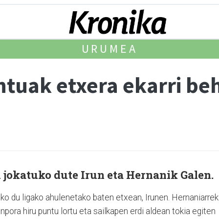
URUMEA
tuak etxera ekarri beh
 jokatuko dute Irun eta Hernanik Galen.
uko du ligako ahulenetako baten etxean, Irunen. Hernaniarrek
pora hiru puntu lortu eta sailkapen erdi aldean tokia egiten