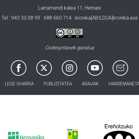
Larramendi kalea 11, Hernani
Tel.: 943 33 08 99 · 688 660 714 · kronika[ABILDUA]kronika.eus
Codesyntaxek garatua
LEGE OHARRA
PUBLIZITATEA
ARAUAK
HARREMANET