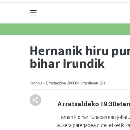
Hernanik hiru pun
bihar Irundik
Kronika - Erredakzioa
2006ko urtarrilaren 28a
Arratsaldeko 19:30etan
Hernanik bihar ilunabarrean jokat
aukera paregabea dute, etxetik kan