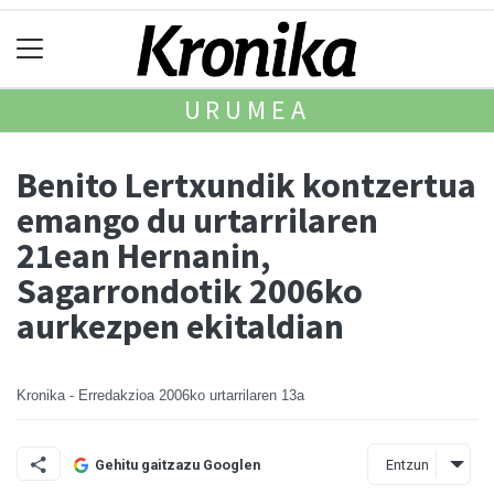
URUMEA
Benito Lertxundik kontzertua
emango du urtarrilaren
21ean Hernanin,
Sagarrondotik 2006ko
aurkezpen ekitaldian
Kronika - Erredakzioa
2006ko urtarrilaren 13a
Entzun
Gehitu gaitzazu Googlen