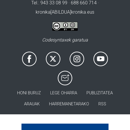
Tel.: 943 33 08 99 · 688 660 714 ·
kronika[ABILDUA]kronika.eus
Codesyntaxek garatua
HONI BURUZ
LEGE OHARRA
PUBLIZITATEA
ARAUAK
HARREMANETARAKO
RSS