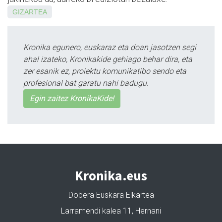
GIZARTEA
Kronika egunero, euskaraz eta doan jasotzen segi
ahal izateko, Kronikakide gehiago behar dira, eta
zer esanik ez, proiektu komunikatibo sendo eta
profesional bat garatu nahi badugu.
Egin zaitez KronikaKide!
Kronika.eus
Dobera Euskara Elkartea
Larramendi kalea 11, Hernani