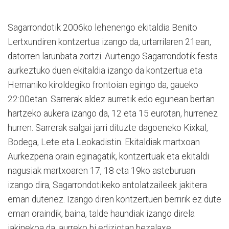
Sagarrondotik 2006ko lehenengo ekitaldia Benito
Lertxundiren kontzertua izango da, urtarrilaren 21ean,
datorren larunbata zortzi. Aurtengo Sagarrondotik festa
aurkeztuko duen ekitaldia izango da kontzertua eta
Hernaniko kiroldegiko frontoian egingo da, gaueko
22:00etan. Sarrerak aldez aurretik edo egunean bertan
hartzeko aukera izango da, 12 eta 15 eurotan, hurrenez
hurren. Sarrerak salgai jarri dituzte dagoeneko Kixkal,
Bodega, Lete eta Leokadistin. Ekitaldiak martxoan
Aurkezpena orain eginagatik, kontzertuak eta ekitaldi
nagusiak martxoaren 17, 18 eta 19ko asteburuan
izango dira, Sagarrondotikeko antolatzaileek jakitera
eman dutenez. Izango diren kontzertuen berririk ez dute
eman oraindik, baina, talde haundiak izango direla
jakinekoa da, aurreko bi ediziotan bezalaxe.