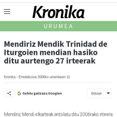
URUMEA
Mendiriz Mendik Trinidad de
Iturgoien mendian hasiko
ditu aurtengo 27 irteerak
Kronika - Erredakzioa
2006ko urtarrilaren 11
Entzun
Gehitu gaitzazu Googlen
Mendiriz Mendi elkarteak antolatu ditu 2006rako irteera