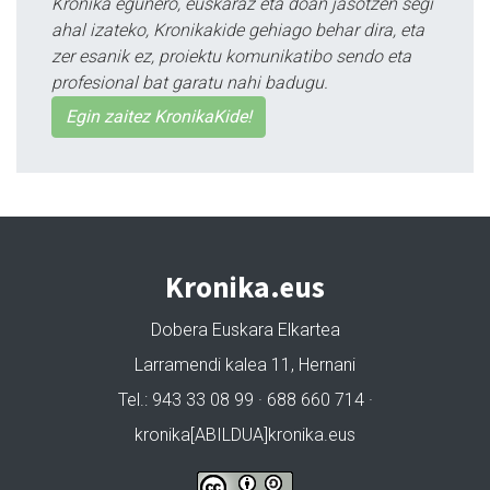
Kronika egunero, euskaraz eta doan jasotzen segi
ahal izateko, Kronikakide gehiago behar dira, eta
zer esanik ez, proiektu komunikatibo sendo eta
profesional bat garatu nahi badugu.
Egin zaitez KronikaKide!
Kronika.eus
Dobera Euskara Elkartea
Larramendi kalea 11, Hernani
Tel.: 943 33 08 99 · 688 660 714 ·
kronika[ABILDUA]kronika.eus