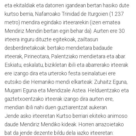
eta ekitaldiak eta datorren igandean bertan hasiko dute
kurtso berria, Nafarroako Trinidad de Iturgoien (1.237
metro) mendira egindako irteerarekin (izen ematea
Mendiriz Mendin bertan egin behar da). Aurten ere 30
irteera inguru dituzte egitekoak, zailtasun
desberdinetakoak: bertako mendietara badaude
irteerak, Pirineotara, Palentziako mendietara eta abar.
Eskiatu, eskalatu, bizikletan ibili eta abarrerako irteerak
ere izango dira eta urteroko festa seinalatuei ere
eutsiko die Hernaniko mendi elkarteak: Zuhaitz Eguna,
Mugarri Eguna eta Mendizale Astea. Helduentzako eta
gaztetxoentzako irteerak izango dira aurten ere,
mendian ibili nahi duen guztiarentzat aukeran.
Jende asko irteeretan Kurtso berriari ekiteko animoso
daude Mendiriz Mendiko kideak. Horren arrazoietako
bat da jende dezente bildu dela iazko irteeretan: