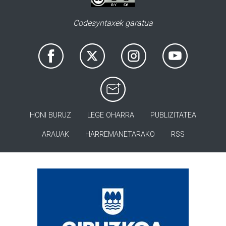
Codesyntaxek garatua
HONI BURUZ
LEGE OHARRA
PUBLIZITATEA
ARAUAK
HARREMANETARAKO
RSS