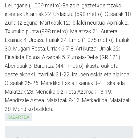
Leungane (1.009 metro)-Balzola. gaztetxoentzako
irteerak Urtarrilak 22: Urdaburu (598 metro). Otsailak 18:
Zuhaitz Eguna. Martxoak 12: Ibilaldi neurtua. Apirilak 2:
Txurruko punta (998 metro). Maiatzak 21: Aurrera.
Ekainak 4: Urbasa Irailak 24: Ernio (1.075 metro). Irailak
30: Mugarri Festa. Urriak 6-7-8: Artikutza. Urriak 22:
Finalista Eguna. Azaroak 5: Zumaia-Deba (GR 121).
Abenduak 3: Buruntza (441 metro). ikastaroak eta
bestelakoak Urtarrilak 21-22: Iraupen eskia eta alpinoa.
Otsailak 25-26: Mendiko Eskia Ekainak 3-4: Eskalada.
Maiatzak 28: Mendiko bizikleta Azaroak 13-19:
Mendizale Astea. Maiatzak 8-12: Merkadiloa. Maiatzak
28: Mendiko bizikleta.
GIZARTEA