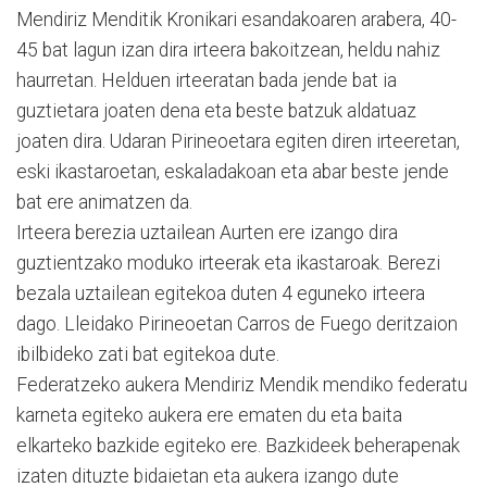
Mendiriz Menditik Kronikari esandakoaren arabera, 40-
45 bat lagun izan dira irteera bakoitzean, heldu nahiz
haurretan. Helduen irteeratan bada jende bat ia
guztietara joaten dena eta beste batzuk aldatuaz
joaten dira. Udaran Pirineoetara egiten diren irteeretan,
eski ikastaroetan, eskaladakoan eta abar beste jende
bat ere animatzen da.
Irteera berezia uztailean Aurten ere izango dira
guztientzako moduko irteerak eta ikastaroak. Berezi
bezala uztailean egitekoa duten 4 eguneko irteera
dago. Lleidako Pirineoetan Carros de Fuego deritzaion
ibilbideko zati bat egitekoa dute.
Federatzeko aukera Mendiriz Mendik mendiko federatu
karneta egiteko aukera ere ematen du eta baita
elkarteko bazkide egiteko ere. Bazkideek beherapenak
izaten dituzte bidaietan eta aukera izango dute