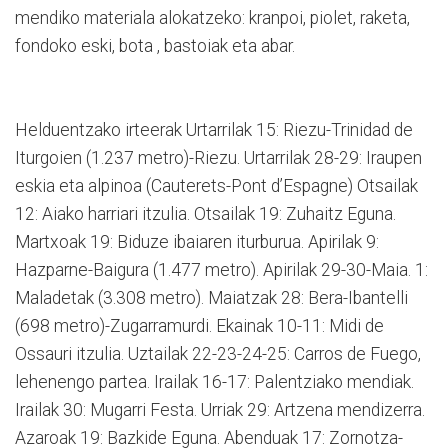
mendiko materiala alokatzeko: kranpoi, piolet, raketa,
fondoko eski, bota , bastoiak eta abar.
Helduentzako irteerak Urtarrilak 15: Riezu-Trinidad de
Iturgoien (1.237 metro)-Riezu. Urtarrilak 28-29: Iraupen
eskia eta alpinoa (Cauterets-Pont d’Espagne) Otsailak
12: Aiako harriari itzulia. Otsailak 19: Zuhaitz Eguna.
Martxoak 19: Biduze ibaiaren iturburua. Apirilak 9:
Hazparne-Baigura (1.477 metro). Apirilak 29-30-Maia. 1:
Maladetak (3.308 metro). Maiatzak 28: Bera-Ibantelli
(698 metro)-Zugarramurdi. Ekainak 10-11: Midi de
Ossauri itzulia. Uztailak 22-23-24-25: Carros de Fuego,
lehenengo partea. Irailak 16-17: Palentziako mendiak.
Irailak 30: Mugarri Festa. Urriak 29: Artzena mendizerra.
Azaroak 19: Bazkide Eguna. Abenduak 17: Zornotza-