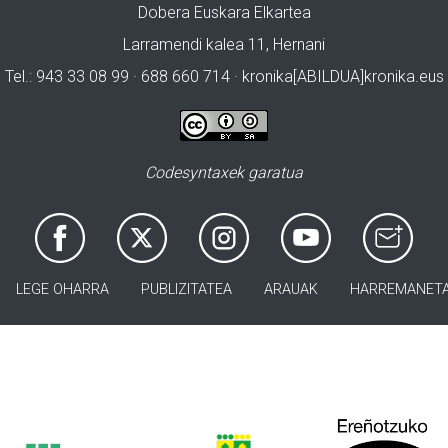
Dobera Euskara Elkartea
Larramendi kalea 11, Hernani
Tel.: 943 33 08 99 · 688 660 714 · kronika[ABILDUA]kronika.eus
Codesyntaxek garatua
LEGE OHARRA
PUBLIZITATEA
ARAUAK
HARREMANET