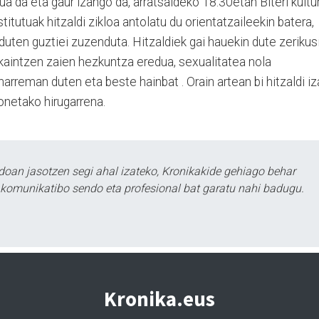
a da eta gaur izango da, arratsaldeko 18:30etan Biteri kultu
titutuak hitzaldi zikloa antolatu du orientatzaileekin batera,
duten guztiei zuzenduta. Hitzaldiek gai hauekin dute zerikusi
skaintzen zaien hezkuntza eredua, sexualitatea nola
arreman duten eta beste hainbat . Orain artean bi hitzaldi i
honetako hirugarrena.
doan jasotzen segi ahal izateko, Kronikakide gehiago behar
tu komunikatibo sendo eta profesional bat garatu nahi badugu.
Kronika.eus