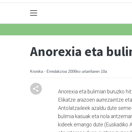
Anorexia eta buli
Kronika - Erredakzioa
2006ko urtarrilaren 10a
Anorexia eta bulimiari buruzko hit
Elikatze arazoen aurrezaintze eta
Antolatzaileek azaldu dute seme-a
bulimia kasuak eta nola antzeman
kideek emango dute (Euskadiko An