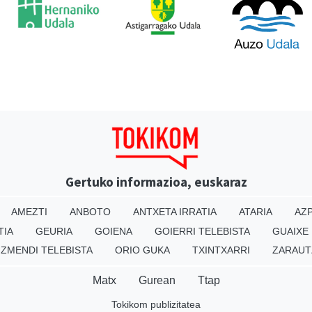
Gertuko informazioa, euskaraz
AMEZTI
ANBOTO
ANTXETA IRRATIA
ATARIA
AZP
TIA
GEURIA
GOIENA
GOIERRI TELEBISTA
GUAIXE
IZMENDI TELEBISTA
ORIO GUKA
TXINTXARRI
ZARAUT
Matx
Gurean
Ttap
Tokikom publizitatea