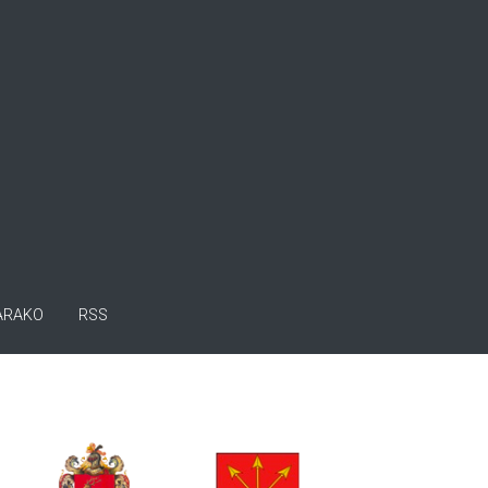
ARAKO
RSS