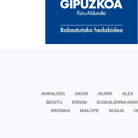
AIARALDEA
AIKOR
AIURRI
ALEA
BEGITU
ERRAN
EUSKALERRIA IRRA
KRONIKA
MAILOPE
NOAUA
O