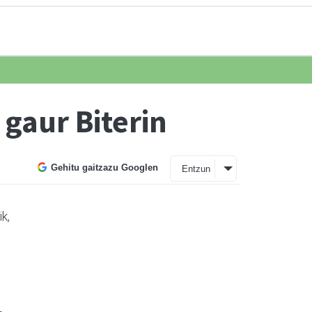
 gaur Biterin
Gehitu gaitzazu Googlen
Entzun
k,