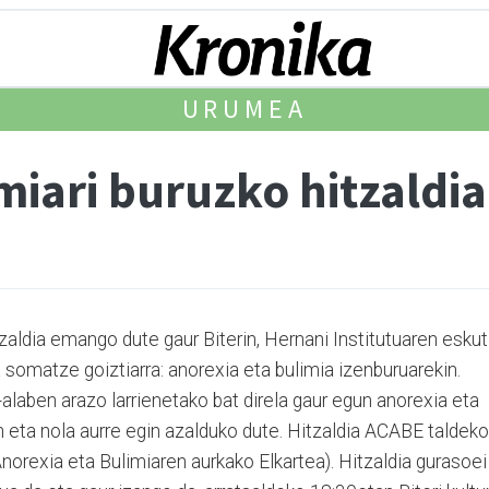
URUMEA
miari buruzko hitzaldia
zaldia emango dute gaur Biterin, Hernani Institutuaren eskuti
 somatze goiztiarra: anorexia eta bulimia izenburuarekin.
laben arazo larrienetako bat direla gaur egun anorexia eta
 eta nola aurre egin azalduko dute. Hitzaldia ACABE taldeko
orexia eta Bulimiaren aurkako Elkartea). Hitzaldia gurasoei