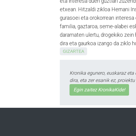
eta interesa duen guztiari zuzendu
etxean. Hitzaldi zikloa Hernani Ins
gurasoei eta orokorrean interesa 
familia, gaztaroa, seme-alabei e
daramaten ulertu, drogekiko zein h
dira eta gaurkoa izango da ziklo 
GIZARTEA
Kronika egunero, euskaraz eta 
dira, eta zer esanik ez, proiek
Egin zaitez KronikaKide!