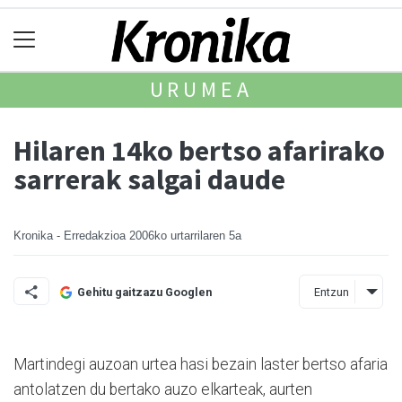
URUMEA
Hilaren 14ko bertso afarirako
sarrerak salgai daude
Kronika - Erredakzioa
2006ko urtarrilaren 5a
Entzun
Gehitu gaitzazu Googlen
Martindegi auzoan urtea hasi bezain laster bertso afaria
antolatzen du bertako auzo elkarteak, aurten