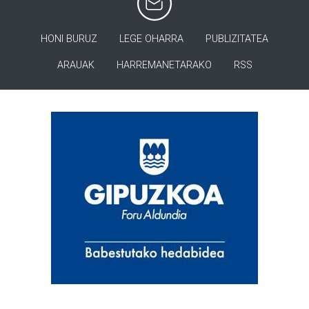
HONI BURUZ
LEGE OHARRA
PUBLIZITATEA
ARAUAK
HARREMANETARAKO
RSS