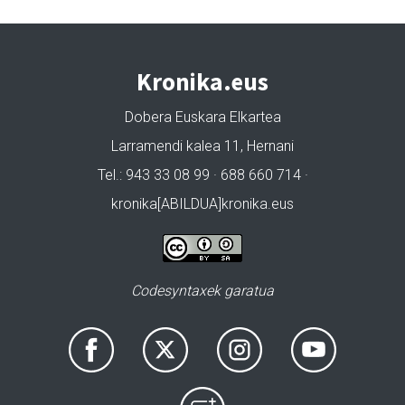
Kronika.eus
Dobera Euskara Elkartea
Larramendi kalea 11, Hernani
Tel.: 943 33 08 99 · 688 660 714 ·
kronika[ABILDUA]kronika.eus
Codesyntaxek garatua