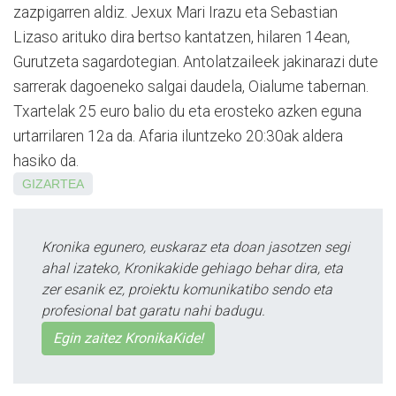
zazpigarren aldiz. Jexux Mari Irazu eta Sebastian
Lizaso arituko dira bertso kantatzen, hilaren 14ean,
Gurutzeta sagardotegian. Antolatzaileek jakinarazi dute
sarrerak dagoeneko salgai daudela, Oialume tabernan.
Txartelak 25 euro balio du eta erosteko azken eguna
urtarrilaren 12a da. Afaria iluntzeko 20:30ak aldera
hasiko da.
GIZARTEA
Kronika egunero, euskaraz eta doan jasotzen segi
ahal izateko, Kronikakide gehiago behar dira, eta
zer esanik ez, proiektu komunikatibo sendo eta
profesional bat garatu nahi badugu.
Egin zaitez KronikaKide!