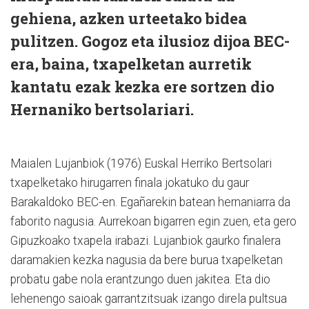
gehiena, azken urteetako bidea
pulitzen. Gogoz eta ilusioz dijoa BEC-
era, baina, txapelketan aurretik
kantatu ezak kezka ere sortzen dio
Hernaniko bertsolariari.
Maialen Lujanbiok (1976) Euskal Herriko Bertsolari
txapelketako hirugarren finala jokatuko du gaur
Barakaldoko BEC-en. Egañarekin batean hernaniarra da
faborito nagusia. Aurrekoan bigarren egin zuen, eta gero
Gipuzkoako txapela irabazi. Lujanbiok gaurko finalera
daramakien kezka nagusia da bere burua txapelketan
probatu gabe nola erantzungo duen jakitea. Eta dio
lehenengo saioak garrantzitsuak izango direla pultsua