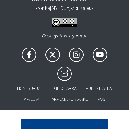
kronika[ABILDUA]kronika.eus
Codesyntaxek garatua
HONI BURUZ
LEGE OHARRA
PUBLIZITATEA
ARAUAK
HARREMANETARAKO
RSS