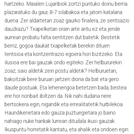
hartzeko. Maialen Lujanbiok zortzi puntuko doinu berria
plazaratuko du gaur, 8-7 silabakoa eta jatorri katalana
duena. Zer aldartetan zoaz gaurko finalera, ze sentsazio
dauzkazu? Txapelketan orain arte aritu ez eta jende
aurrean probatu falta sentitzen dut batetik. Bestetik
berriz, gogoa daukat txapelketak berekin dituen
tentsioa eta kontzentrazio egoera hori bizitzeko. Eta
ilusioa ere bai gauzak ondo egiteko. Zer helbururekin
zoaz, saio aldetik zein postu aldetik? Helburuetan,
bakoitzak bere buruari jartzen diona da bat eta gero
daude postuak. Eta lehenengoa betetzen bada, bestea
ere hor nonbait ibiltzen da. Nik nahi dudana nere
bertsokera egin, nigandik eta errealitatetik hurbilekoa.
Haundikerietara edo gauza puztuegietara jo baino
nahiago nuke hankak lurrean ditudala ikusi gauzak.
Ikuspuntu horretatik kantatu, eta ahalik eta ondoen egin.