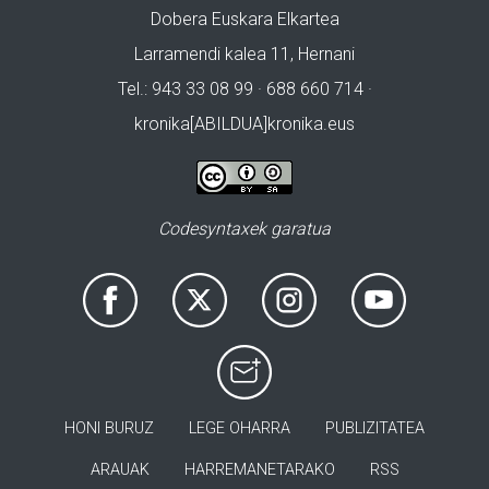
Dobera Euskara Elkartea
Larramendi kalea 11, Hernani
Tel.: 943 33 08 99 · 688 660 714 ·
kronika[ABILDUA]kronika.eus
Codesyntaxek garatua
HONI BURUZ
LEGE OHARRA
PUBLIZITATEA
ARAUAK
HARREMANETARAKO
RSS