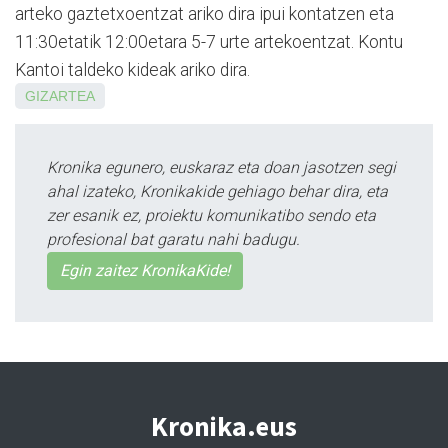
arteko gaztetxoentzat ariko dira ipui kontatzen eta
11:30etatik 12:00etara 5-7 urte artekoentzat. Kontu
Kantoi taldeko kideak ariko dira.
GIZARTEA
Kronika egunero, euskaraz eta doan jasotzen segi
ahal izateko, Kronikakide gehiago behar dira, eta
zer esanik ez, proiektu komunikatibo sendo eta
profesional bat garatu nahi badugu.
Egin zaitez KronikaKide!
Kronika.eus