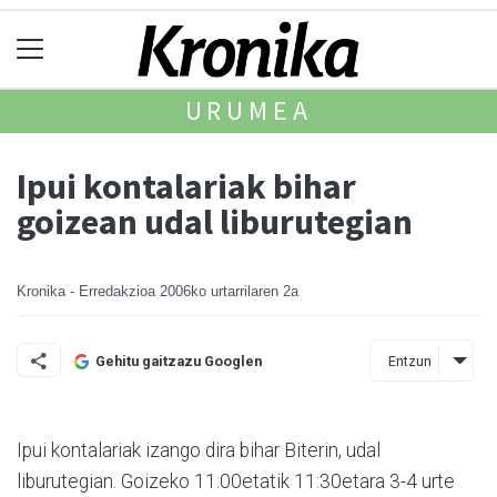
URUMEA
Ipui kontalariak bihar
goizean udal liburutegian
Kronika - Erredakzioa
2006ko urtarrilaren 2a
Entzun
Gehitu gaitzazu Googlen
Ipui kontalariak izango dira bihar Biterin, udal
liburutegian. Goizeko 11:00etatik 11:30etara 3-4 urte