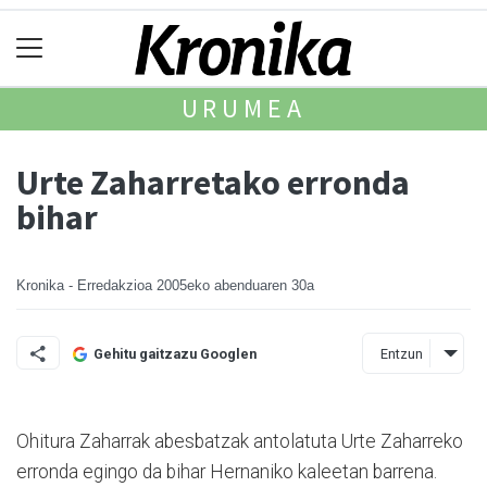
URUMEA
Urte Zaharretako erronda
bihar
Kronika - Erredakzioa
2005eko abenduaren 30a
Entzun
Gehitu gaitzazu Googlen
Ohitura Zaharrak abesbatzak antolatuta Urte Zaharreko
erronda egingo da bihar Hernaniko kaleetan barrena.