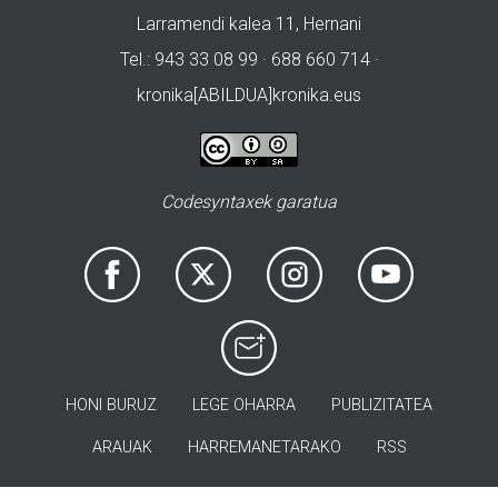
Larramendi kalea 11, Hernani
Tel.: 943 33 08 99 · 688 660 714 ·
kronika[ABILDUA]kronika.eus
Codesyntaxek garatua
HONI BURUZ
LEGE OHARRA
PUBLIZITATEA
ARAUAK
HARREMANETARAKO
RSS