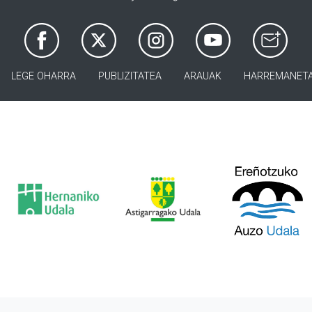
LEGE OHARRA
PUBLIZITATEA
ARAUAK
HARREMANET