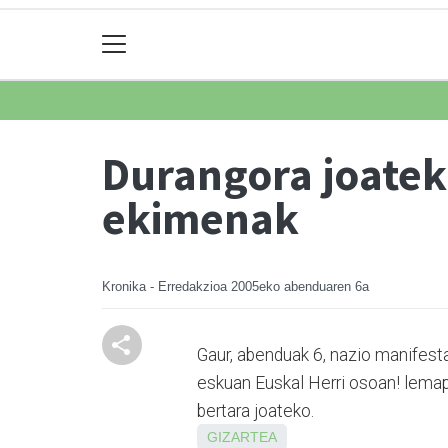
Durangora joateko
ekimenak
Kronika - Erredakzioa
2005eko abenduaren 6a
Gaur, abenduak 6, nazio manifest
eskuan Euskal Herri osoan! lemap
bertara joateko.
GIZARTEA