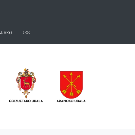
ARAKO
RSS