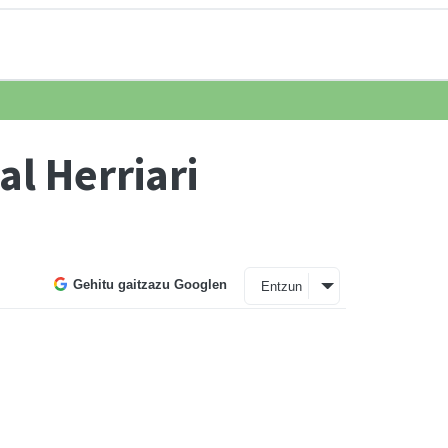
l Herriari
Gehitu gaitzazu Googlen
Entzun