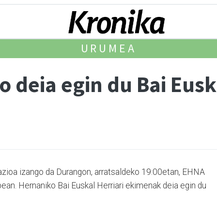
URUMEA
 deia egin du Bai Euska
azioa izango da Durangon, arratsaldeko 19:00etan, EHNA
ean. Hernaniko Bai Euskal Herriari ekimenak deia egin du