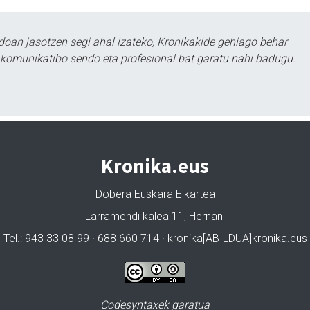
doan jasotzen segi ahal izateko, Kronikakide gehiago behar
tu komunikatibo sendo eta profesional bat garatu nahi badugu.
Kronika.eus
Dobera Euskara Elkartea
Larramendi kalea 11, Hernani
Tel.: 943 33 08 99 · 688 660 714 · kronika[ABILDUA]kronika.eus
Codesyntaxek garatua