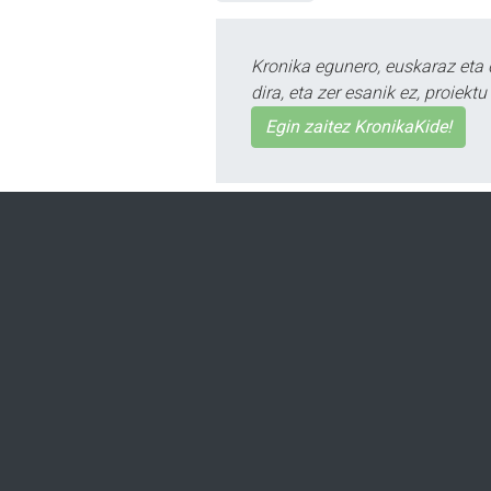
Kronika egunero, euskaraz eta 
dira, eta zer esanik ez, proiek
Egin zaitez KronikaKide!