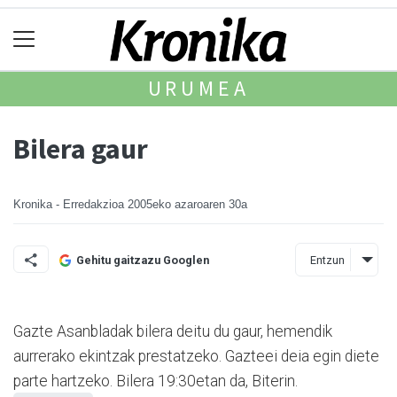
URUMEA
Bilera gaur
Kronika - Erredakzioa
2005eko azaroaren 30a
Entzun
Gehitu gaitzazu Googlen
Gazte Asanbladak bilera deitu du gaur, hemendik
aurrerako ekintzak prestatzeko. Gazteei deia egin diete
parte hartzeko. Bilera 19:30etan da, Biterin.