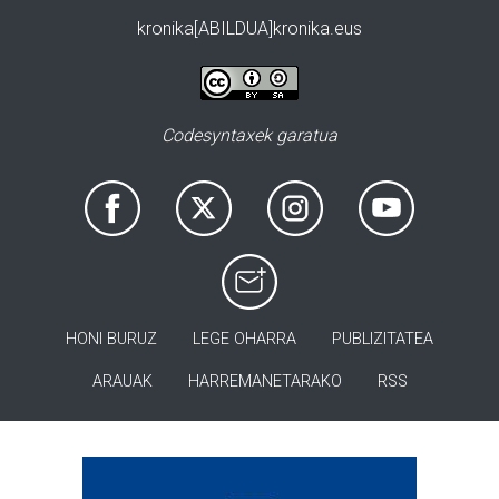
kronika[ABILDUA]kronika.eus
Codesyntaxek garatua
HONI BURUZ
LEGE OHARRA
PUBLIZITATEA
ARAUAK
HARREMANETARAKO
RSS