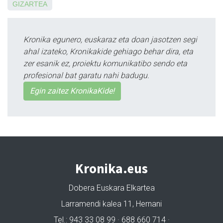
GIZARTEA
Kronika egunero, euskaraz eta doan jasotzen segi
ahal izateko, Kronikakide gehiago behar dira, eta
zer esanik ez, proiektu komunikatibo sendo eta
profesional bat garatu nahi badugu.
Egin zaitez KronikaKide!
Kronika.eus
Dobera Euskara Elkartea
Larramendi kalea 11, Hernani
Tel.: 943 33 08 99 · 688 660 714 ·