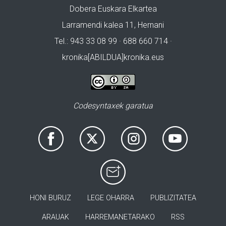
Dobera Euskara Elkartea
Larramendi kalea 11, Hernani
Tel.: 943 33 08 99 · 688 660 714 ·
kronika[ABILDUA]kronika.eus
Codesyntaxek garatua
HONI BURUZ
LEGE OHARRA
PUBLIZITATEA
ARAUAK
HARREMANETARAKO
RSS