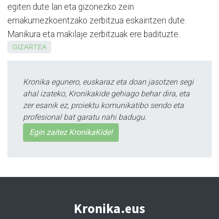
egiten dute lan eta gizonezko zein
emakumezkoentzako zerbitzua eskaintzen dute.
Manikura eta makilaje zerbitzuak ere badituzte.
GIZARTEA
Kronika egunero, euskaraz eta doan jasotzen segi
ahal izateko, Kronikakide gehiago behar dira, eta
zer esanik ez, proiektu komunikatibo sendo eta
profesional bat garatu nahi badugu.
Egin zaitez KronikaKide!
Kronika.eus