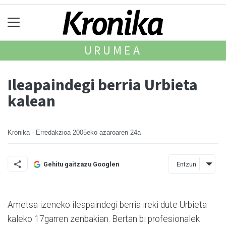
URUMEA
Ileapaindegi berria Urbieta
kalean
Kronika - Erredakzioa
2005eko azaroaren 24a
Entzun
Gehitu gaitzazu Googlen
Ametsa izeneko ileapaindegi berria ireki dute Urbieta
kaleko 17garren zenbakian. Bertan bi profesionalek