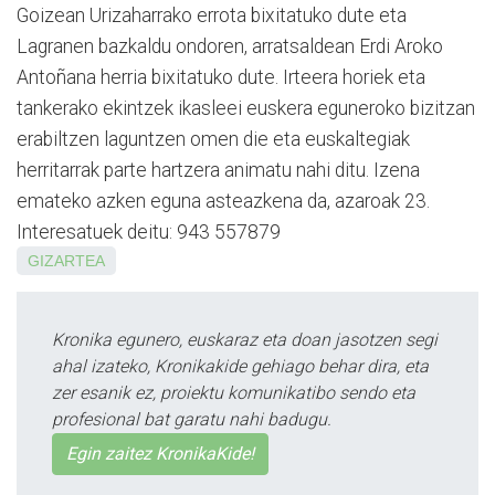
Goizean Urizaharrako errota bixitatuko dute eta
Lagranen bazkaldu ondoren, arratsaldean Erdi Aroko
Antoñana herria bixitatuko dute. Irteera horiek eta
tankerako ekintzek ikasleei euskera eguneroko bizitzan
erabiltzen laguntzen omen die eta euskaltegiak
herritarrak parte hartzera animatu nahi ditu. Izena
emateko azken eguna asteazkena da, azaroak 23.
Interesatuek deitu: 943 557879
GIZARTEA
Kronika egunero, euskaraz eta doan jasotzen segi
ahal izateko, Kronikakide gehiago behar dira, eta
zer esanik ez, proiektu komunikatibo sendo eta
profesional bat garatu nahi badugu.
Egin zaitez KronikaKide!