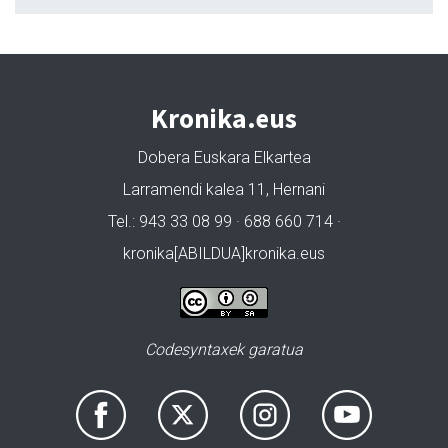
Kronika.eus
Dobera Euskara Elkartea
Larramendi kalea 11, Hernani
Tel.: 943 33 08 99 · 688 660 714 ·
kronika[ABILDUA]kronika.eus
Codesyntaxek garatua