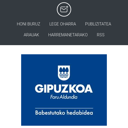
HONI BURUZ
LEGE OHARRA
PUBLIZITATEA
ARAUAK
HARREMANETARAKO
RSS