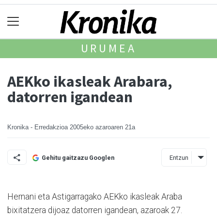
URUMEA
AEKko ikasleak Arabara,
datorren igandean
Kronika - Erredakzioa
2005eko azaroaren 21a
Entzun
Gehitu gaitzazu Googlen
Hernani eta Astigarragako AEKko ikasleak Araba
bixitatzera dijoaz datorren igandean, azaroak 27.