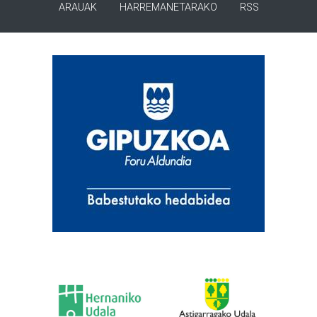
ARAUAK
HARREMANETARAKO
RSS