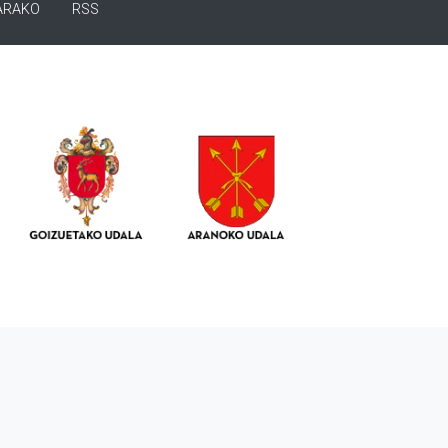
ARAKO
RSS