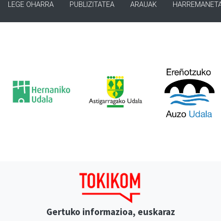
LEGE OHARRA
PUBLIZITATEA
ARAUAK
HARREMANET
Gertuko informazioa, euskaraz