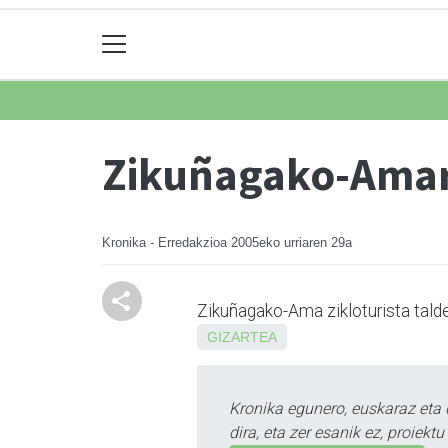
Zikuñagako-Amar
Kronika - Erredakzioa
2005eko urriaren 29a
Zikuñagako-Ama zikloturista talde
GIZARTEA
Kronika egunero, euskaraz eta 
dira, eta zer esanik ez, proiek