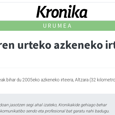
URUMEA
en urteko azkeneko ir
ak bihar du 2005eko azkeneko irteera, Altzara (32 kilometro
doan jasotzen segi ahal izateko, Kronikakide gehiago behar
tu komunikatibo sendo eta profesional bat garatu nahi badugu.