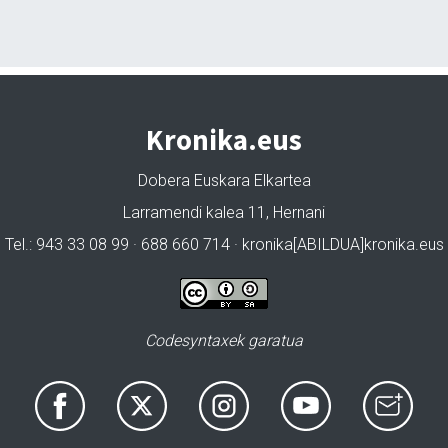
Kronika.eus
Dobera Euskara Elkartea
Larramendi kalea 11, Hernani
Tel.: 943 33 08 99 · 688 660 714 · kronika[ABILDUA]kronika.eus
Codesyntaxek garatua