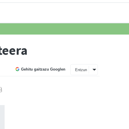
teera
Gehitu gaitzazu Googlen
Entzun
).