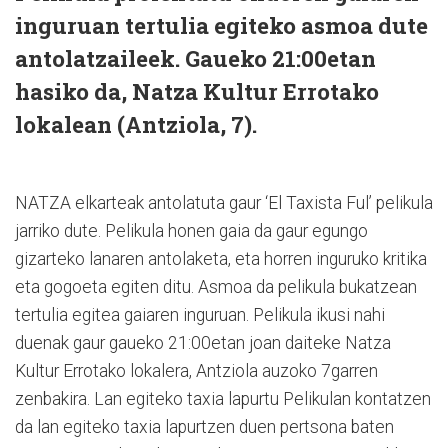
inguruan tertulia egiteko asmoa dute
antolatzaileek. Gaueko 21:00etan
hasiko da, Natza Kultur Errotako
lokalean (Antziola, 7).
NATZA elkarteak antolatuta gaur ‘El Taxista Ful’ pelikula
jarriko dute. Pelikula honen gaia da gaur egungo
gizarteko lanaren antolaketa, eta horren inguruko kritika
eta gogoeta egiten ditu. Asmoa da pelikula bukatzean
tertulia egitea gaiaren inguruan. Pelikula ikusi nahi
duenak gaur gaueko 21:00etan joan daiteke Natza
Kultur Errotako lokalera, Antziola auzoko 7garren
zenbakira. Lan egiteko taxia lapurtu Pelikulan kontatzen
da lan egiteko taxia lapurtzen duen pertsona baten