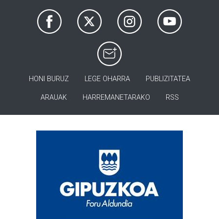
HONI BURUZ
LEGE OHARRA
PUBLIZITATEA
ARAUAK
HARREMANETARAKO
RSS