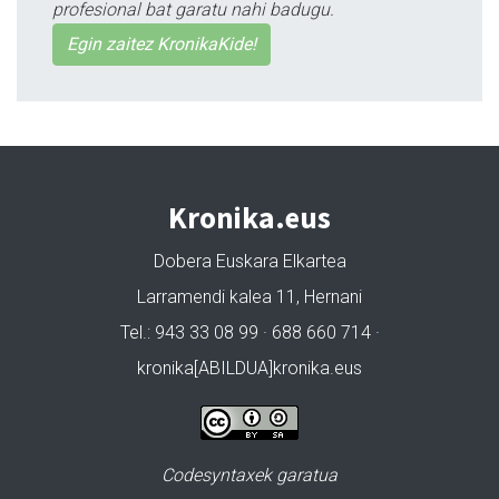
profesional bat garatu nahi badugu.
Egin zaitez KronikaKide!
Kronika.eus
Dobera Euskara Elkartea
Larramendi kalea 11, Hernani
Tel.: 943 33 08 99 · 688 660 714 ·
kronika[ABILDUA]kronika.eus
Codesyntaxek garatua