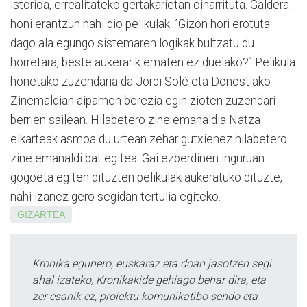
istorioa, errealitateko gertakarietan oinarrituta. Galdera
honi erantzun nahi dio pelikulak: ´Gizon hori erotuta
dago ala egungo sistemaren logikak bultzatu du
horretara, beste aukerarik ematen ez duelako?` Pelikula
honetako zuzendaria da Jordi Solé eta Donostiako
Zinemaldian aipamen berezia egin zioten zuzendari
berrien sailean. Hilabetero zine emanaldia Natza
elkarteak asmoa du urtean zehar gutxienez hilabetero
zine emanaldi bat egitea. Gai ezberdinen inguruan
gogoeta egiten dituzten pelikulak aukeratuko dituzte,
nahi izanez gero segidan tertulia egiteko.
GIZARTEA
Kronika egunero, euskaraz eta doan jasotzen segi
ahal izateko, Kronikakide gehiago behar dira, eta
zer esanik ez, proiektu komunikatibo sendo eta