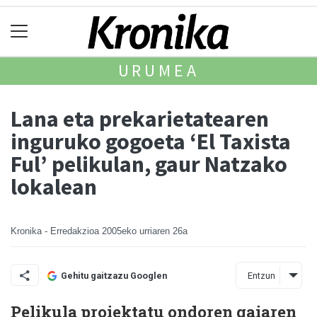
URUMEA
Lana eta prekarietatearen
inguruko gogoeta ‘El Taxista
Ful’ pelikulan, gaur Natzako
lokalean
Kronika - Erredakzioa
2005eko urriaren 26a
Entzun
Gehitu gaitzazu Googlen
Pelikula proiektatu ondoren gaiaren