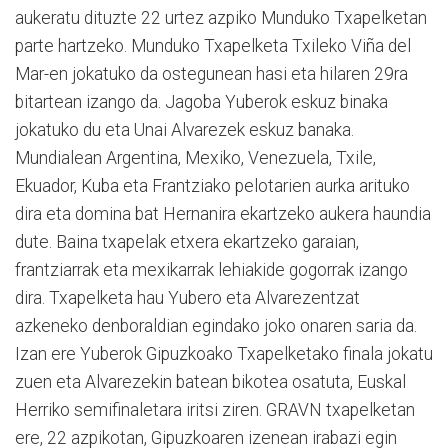
aukeratu dituzte 22 urtez azpiko Munduko Txapelketan
parte hartzeko. Munduko Txapelketa Txileko Viña del
Mar-en jokatuko da ostegunean hasi eta hilaren 29ra
bitartean izango da. Jagoba Yuberok eskuz binaka
jokatuko du eta Unai Alvarezek eskuz banaka.
Mundialean Argentina, Mexiko, Venezuela, Txile,
Ekuador, Kuba eta Frantziako pelotarien aurka arituko
dira eta domina bat Hernanira ekartzeko aukera haundia
dute. Baina txapelak etxera ekartzeko garaian,
frantziarrak eta mexikarrak lehiakide gogorrak izango
dira. Txapelketa hau Yubero eta Alvarezentzat
azkeneko denboraldian egindako joko onaren saria da.
Izan ere Yuberok Gipuzkoako Txapelketako finala jokatu
zuen eta Alvarezekin batean bikotea osatuta, Euskal
Herriko semifinaletara iritsi ziren. GRAVN txapelketan
ere, 22 azpikotan, Gipuzkoaren izenean irabazi egin