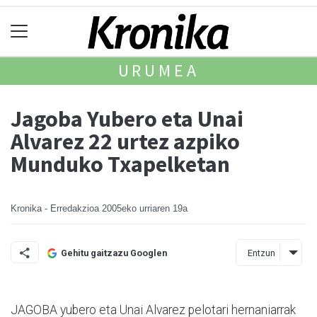
URUMEA
Jagoba Yubero eta Unai
Alvarez 22 urtez azpiko
Munduko Txapelketan
Kronika - Erredakzioa
2005eko urriaren 19a
Entzun
Gehitu gaitzazu Googlen
JAGOBA yubero eta Unai Alvarez pelotari hernaniarrak