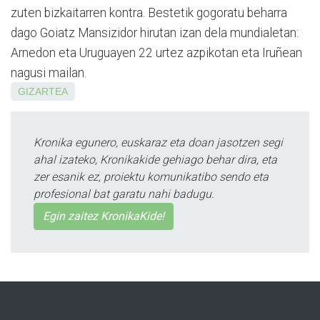
zuten bizkaitarren kontra. Bestetik gogoratu beharra
dago Goiatz Mansizidor hirutan izan dela mundialetan:
Arnedon eta Uruguayen 22 urtez azpikotan eta Iruñean
nagusi mailan.
GIZARTEA
Kronika egunero, euskaraz eta doan jasotzen segi
ahal izateko, Kronikakide gehiago behar dira, eta
zer esanik ez, proiektu komunikatibo sendo eta
profesional bat garatu nahi badugu.
Egin zaitez KronikaKide!