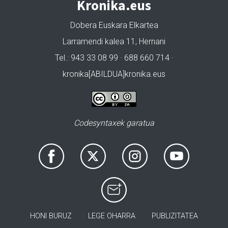
Kronika.eus
Dobera Euskara Elkartea
Larramendi kalea 11, Hernani
Tel.: 943 33 08 99 · 688 660 714 ·
kronika[ABILDUA]kronika.eus
Codesyntaxek garatua
HONI BURUZ
LEGE OHARRA
PUBLIZITATEA