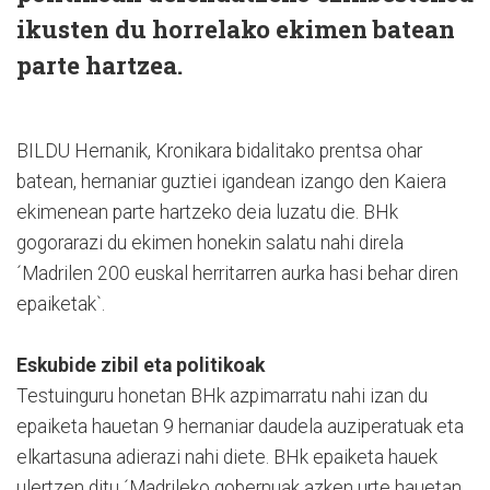
ikusten du horrelako ekimen batean
parte hartzea.
BILDU Hernanik, Kronikara bidalitako prentsa ohar
batean, hernaniar guztiei igandean izango den Kaiera
ekimenean parte hartzeko deia luzatu die. BHk
gogorarazi du ekimen honekin salatu nahi direla
´Madrilen 200 euskal herritarren aurka hasi behar diren
epaiketak`.
Eskubide zibil eta politikoak
Testuinguru honetan BHk azpimarratu nahi izan du
epaiketa hauetan 9 hernaniar daudela auziperatuak eta
elkartasuna adierazi nahi diete. BHk epaiketa hauek
ulertzen ditu ´Madrileko gobernuak azken urte hauetan