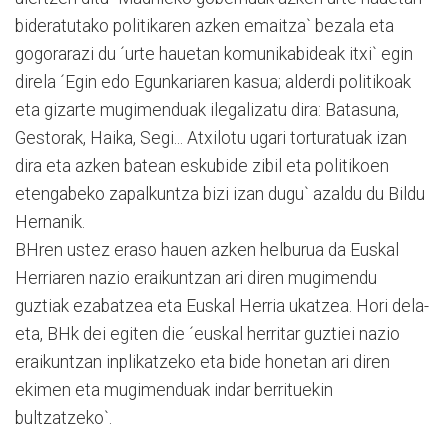
bideratutako politikaren azken emaitza` bezala eta
gogorarazi du ´urte hauetan komunikabideak itxi` egin
direla ´Egin edo Egunkariaren kasua; alderdi politikoak
eta gizarte mugimenduak ilegalizatu dira: Batasuna,
Gestorak, Haika, Segi... Atxilotu ugari torturatuak izan
dira eta azken batean eskubide zibil eta politikoen
etengabeko zapalkuntza bizi izan dugu` azaldu du Bildu
Hernanik.
BHren ustez eraso hauen azken helburua da Euskal
Herriaren nazio eraikuntzan ari diren mugimendu
guztiak ezabatzea eta Euskal Herria ukatzea. Hori dela-
eta, BHk dei egiten die ´euskal herritar guztiei nazio
eraikuntzan inplikatzeko eta bide honetan ari diren
ekimen eta mugimenduak indar berrituekin
bultzatzeko`.