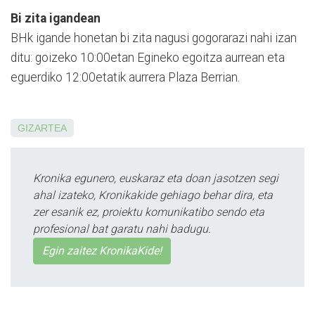
Bi zita igandean
BHk igande honetan bi zita nagusi gogorarazi nahi izan
ditu: goizeko 10:00etan Egineko egoitza aurrean eta
eguerdiko 12:00etatik aurrera Plaza Berrian.
GIZARTEA
Kronika egunero, euskaraz eta doan jasotzen segi
ahal izateko, Kronikakide gehiago behar dira, eta
zer esanik ez, proiektu komunikatibo sendo eta
profesional bat garatu nahi badugu.
Egin zaitez KronikaKide!