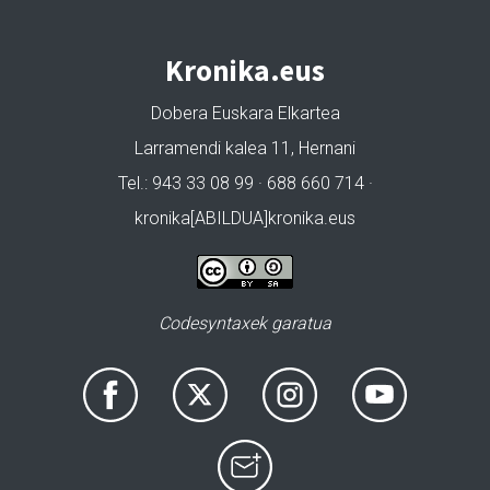
Kronika.eus
Dobera Euskara Elkartea
Larramendi kalea 11, Hernani
Tel.: 943 33 08 99 · 688 660 714 ·
kronika[ABILDUA]kronika.eus
Codesyntaxek garatua