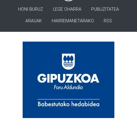
HONI BURUZ
LEGE OHARRA
PUBLIZITATEA
ARAUAK
HARREMANETARAKO
RSS