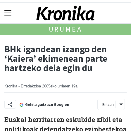
URUMEA
BHk igandean izango den
‘Kaiera’ ekimenean parte
hartzeko deia egin du
Kronika - Erredakzioa
2005eko urriaren 19a
Entzun
Gehitu gaitzazu Googlen
Euskal herritarren eskubide zibil eta
politikoak defendatzeko ezinbestekoa