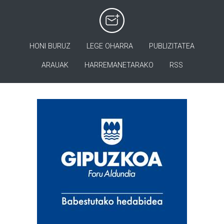
HONI BURUZ
LEGE OHARRA
PUBLIZITATEA
ARAUAK
HARREMANETARAKO
RSS