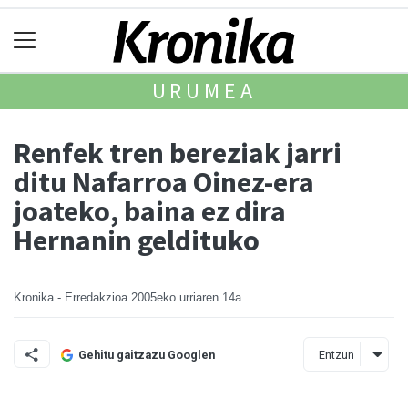
URUMEA
Renfek tren bereziak jarri
ditu Nafarroa Oinez-era
joateko, baina ez dira
Hernanin geldituko
Kronika - Erredakzioa
2005eko urriaren 14a
Entzun
Gehitu gaitzazu Googlen