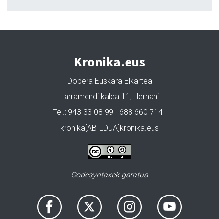
Kronika.eus
Dobera Euskara Elkartea
Larramendi kalea 11, Hernani
Tel.: 943 33 08 99 · 688 660 714 ·
kronika[ABILDUA]kronika.eus
Codesyntaxek garatua