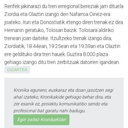
Renfek jakinarazi du tren erregional bereziak jarri dituela
Ziordia eta Olaztin izango den Nafarroa Oinez-era
joateko. Irun eta Donostiatik irtengo diren trenak ez dira
Hernanin geratuko, Tolosan baizik. Tolosara aldiriko
trenean joan daiteke. Itzultzeko trenak izango dira,
Ziordiatik, 18:44ean, 19:25ean eta 19:39an eta Olaztin
ere geldituko dira tren hauek. Guztira 8.000 plaza
gehiago izango ditu tren zerbitzuak datorren igandean.
GIZARTEA
Kronika egunero, euskaraz eta doan jasotzen segi
ahal izateko, Kronikakide gehiago behar dira, eta
zer esanik ez, proiektu komunikatibo sendo eta
profesional bat garatu nahi badugu.
Egin zaitez KronikaKide!