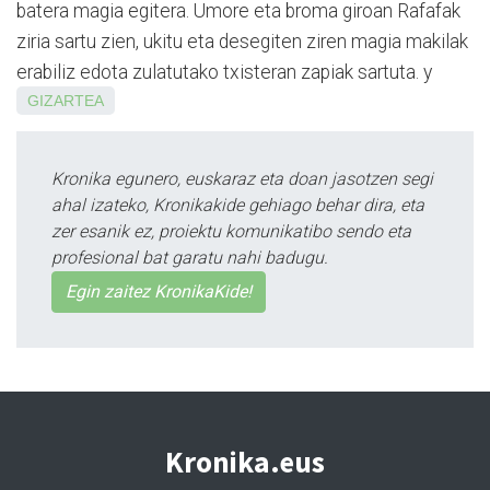
batera magia egitera. Umore eta broma giroan Rafafak
ziria sartu zien, ukitu eta desegiten ziren magia makilak
erabiliz edota zulatutako txisteran zapiak sartuta. y
GIZARTEA
Kronika egunero, euskaraz eta doan jasotzen segi
ahal izateko, Kronikakide gehiago behar dira, eta
zer esanik ez, proiektu komunikatibo sendo eta
profesional bat garatu nahi badugu.
Egin zaitez KronikaKide!
Kronika.eus