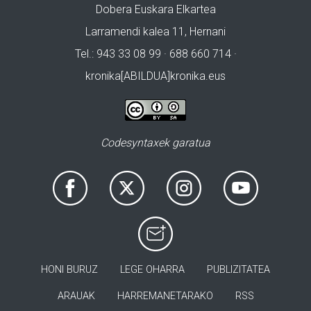
Dobera Euskara Elkartea
Larramendi kalea 11, Hernani
Tel.: 943 33 08 99 · 688 660 714 ·
kronika[ABILDUA]kronika.eus
Codesyntaxek garatua
HONI BURUZ
LEGE OHARRA
PUBLIZITATEA
ARAUAK
HARREMANETARAKO
RSS