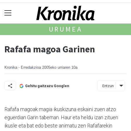
URUMEA
Rafafa magoa Garinen
Kronika - Erredakzioa
2005eko urriaren 10a
Entzun
Gehitu gaitzazu Googlen
Rafafa magoak magia ikuskizuna eskaini zuen atzo
eguerdian Garin tabernan. Haur eta heldu izan zituen
ikusle eta bat edo beste animatu zen Rafafarekin