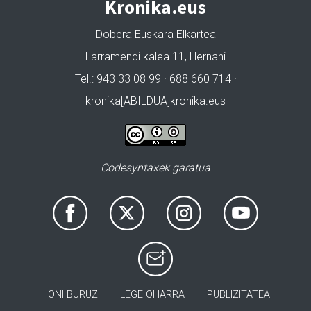
Kronika.eus
Dobera Euskara Elkartea
Larramendi kalea 11, Hernani
Tel.: 943 33 08 99 · 688 660 714 ·
kronika[ABILDUA]kronika.eus
Codesyntaxek garatua
HONI BURUZ
LEGE OHARRA
PUBLIZITATEA