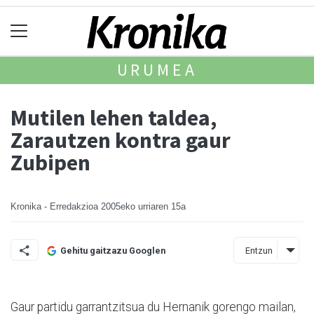
URUMEA
Mutilen lehen taldea,
Zarautzen kontra gaur
Zubipen
Kronika - Erredakzioa
2005eko urriaren 15a
Entzun
Gehitu gaitzazu Googlen
Gaur partidu garrantzitsua du Hernanik gorengo mailan,