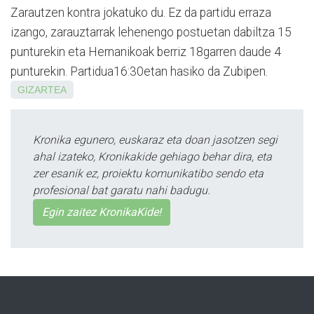
Zarautzen kontra jokatuko du. Ez da partidu erraza
izango, zarauztarrak lehenengo postuetan dabiltza 15
punturekin eta Hernanikoak berriz 18garren daude 4
punturekin. Partidua16:30etan hasiko da Zubipen.
GIZARTEA
Kronika egunero, euskaraz eta doan jasotzen segi
ahal izateko, Kronikakide gehiago behar dira, eta
zer esanik ez, proiektu komunikatibo sendo eta
profesional bat garatu nahi badugu.
Egin zaitez KronikaKide!