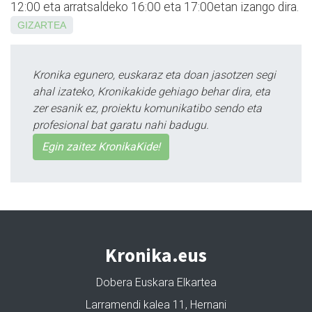
12:00 eta arratsaldeko 16:00 eta 17:00etan izango dira.
GIZARTEA
Kronika egunero, euskaraz eta doan jasotzen segi
ahal izateko, Kronikakide gehiago behar dira, eta
zer esanik ez, proiektu komunikatibo sendo eta
profesional bat garatu nahi badugu.
Egin zaitez KronikaKide!
Kronika.eus
Dobera Euskara Elkartea
Larramendi kalea 11, Hernani