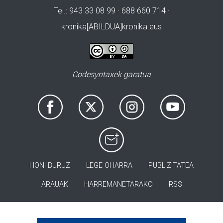
Tel.: 943 33 08 99 · 688 660 714 ·
kronika[ABILDUA]kronika.eus
Codesyntaxek garatua
HONI BURUZ
LEGE OHARRA
PUBLIZITATEA
ARAUAK
HARREMANETARAKO
RSS