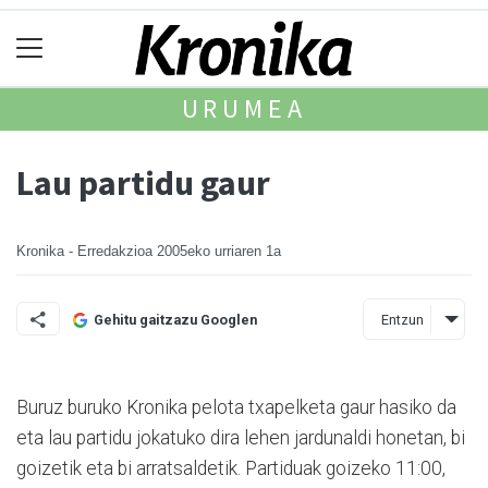
URUMEA
Lau partidu gaur
Kronika - Erredakzioa
2005eko urriaren 1a
Entzun
Gehitu gaitzazu Googlen
Buruz buruko Kronika pelota txapelketa gaur hasiko da
eta lau partidu jokatuko dira lehen jardunaldi honetan, bi
goizetik eta bi arratsaldetik. Partiduak goizeko 11:00,