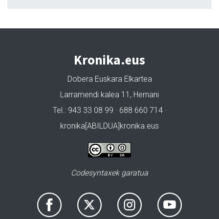
Kronika.eus
Dobera Euskara Elkartea
Larramendi kalea 11, Hernani
Tel.: 943 33 08 99 · 688 660 714 ·
kronika[ABILDUA]kronika.eus
Codesyntaxek garatua