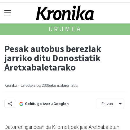
URUMEA
Pesak autobus bereziak
jarriko ditu Donostiatik
Aretxabaletarako
Kronika - Erredakzioa
2005eko irailaren 28a
Entzun
Gehitu gaitzazu Googlen
Datorren igandean da Kilometroak jaia Aretxabaletan