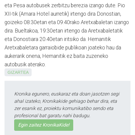
eta Pesa autobusek zerbitzu berezia izango dute. Pio
XII-tik (Amara Hotel aurretik) irtengo dira Donostian,
goizeko 08:30etan eta 09:40rako Aretxabaletan izango
dira. Bueltakoa, 19:30etan irtengo da Aretxabaletatik
eta Donostiara 20:40etan iritsiko da. Hernanitik
Aretxabaletara garraiobide publikoan joateko hau da
aukerarik onena, Hernanitik ez baita zuzeneko
autobusik aterako.
GIZARTEA
Kronika egunero, euskaraz eta doan jasotzen segi
ahal izateko, Kronikakide gehiago behar dira, eta
zer esanik ez, proiektu komunikatibo sendo eta
profesional bat garatu nahi badugu.
Egin zaitez KronikaKide!