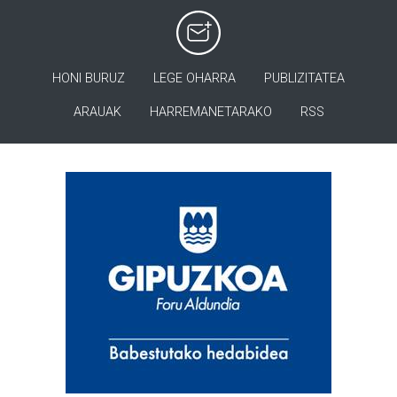
HONI BURUZ
LEGE OHARRA
PUBLIZITATEA
ARAUAK
HARREMANETARAKO
RSS