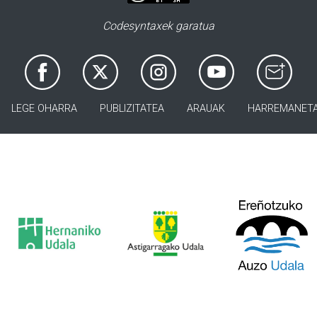
Codesyntaxek garatua
LEGE OHARRA
PUBLIZITATEA
ARAUAK
HARREMANET