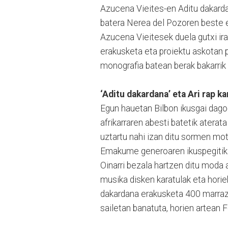
Azucena Vieites-en Aditu dakarda
batera Nerea del Pozoren beste er
Azucena Vieitesek duela gutxi ira
erakusketa eta proiektu askotan p
monografia batean berak bakarrik 
‘Aditu dakardana’ eta Ari rap k
Egun hauetan Bilbon ikusgai dagoe
afrikarraren abesti batetik atera
uztartu nahi izan ditu sormen mo
Emakume generoaren ikuspegitik l
Oinarri bezala hartzen ditu moda 
musika disken karatulak eta horiek
dakardana erakusketa 400 marrazk
sailetan banatuta, horien artean