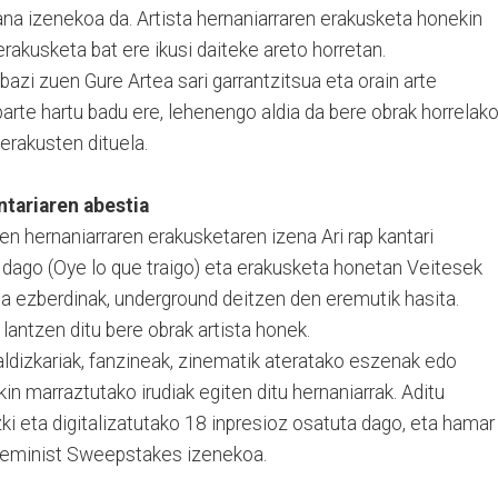
na izenekoa da. Artista hernaniarraren erakusketa honekin
akusketa bat ere ikusi daiteke areto horretan.
bazi zuen Gure Artea sari garrantzitsua eta orain arte
arte hartu badu ere, lehenengo aldia da bere obrak horrelak
erakusten dituela.
antariaren abestia
n hernaniarraren erakusketaren izena Ari rap kantari
ta dago (Oye lo que traigo) eta erakusketa honetan Veitesek
ta ezberdinak, underground deitzen den eremutik hasita.
antzen ditu bere obrak artista honek.
aldizkariak, fanzineak, zinematik ateratako eszenak edo
in marraztutako irudiak egiten ditu hernaniarrak. Aditu
i eta digitalizatutako 18 inpresioz osatuta dago, eta hamar
 Feminist Sweepstakes izenekoa.