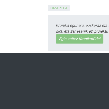
GIZARTEA
Kronika egunero, euskaraz eta 
dira, eta zer esanik ez, proiek
Egin zaitez KronikaKide!