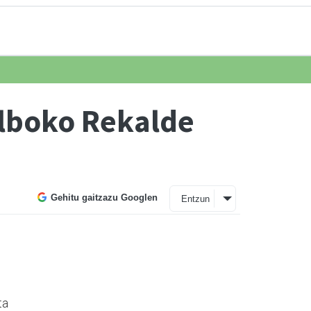
ilboko Rekalde
Gehitu gaitzazu Googlen
Entzun
ta