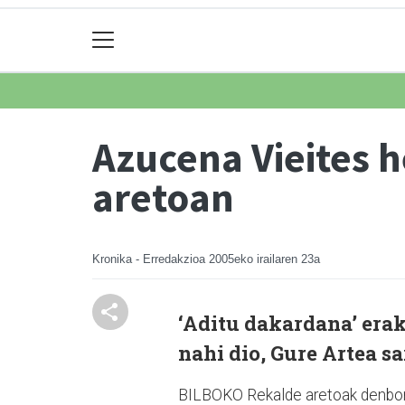
Azucena Vieites 
aretoan
Kronika - Erredakzioa
2005eko irailaren 23a
‘Aditu dakardana’ erak
nahi dio, Gure Artea sa
BILBOKO Rekalde aretoak denboral