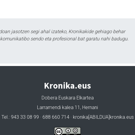
doan jasotzen segi ahal izateko, Kronikakide gehiago behar
tu komunikatibo sendo eta profesional bat garatu nahi badugu.
Kronika.eus
Dobera Euskara Elkartea
Larramendi kalea 11, Hernani
Tel.: 943 33 08 99 · 688 660 714 · kronika[ABILDUA]kronika.eus