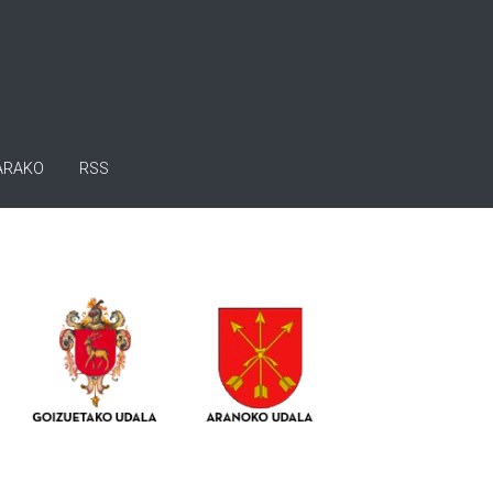
ARAKO
RSS