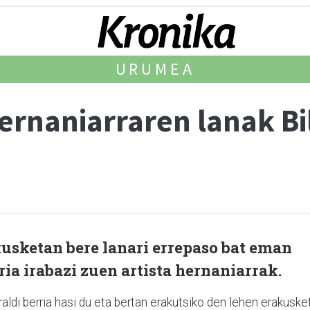
URUMEA
hernaniarraren lanak B
usketan bere lanari errepaso bat eman
ria irabazi zuen artista hernaniarrak.
di berria hasi du eta bertan erakutsiko den lehen erakuske