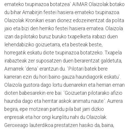
emateko txupinazoa botatzea` AIMAR Olaizolak botako
du bihar Amabirjin festei hasiera emateko txupinazoa.
Olaizolak Kronikari esan dionez edozeinentzat da polita
jaio eta bizi den herriko festei hasiera ematea. Olaizola
izan da pilotako buruz buruko txapelketa irabazi duen
lehendabiziko goizuetarra, eta besteak beste,
horregatik eskatu diote txupinazoa botatzeko. Txapela
irabazteak zer suposatzen duen berarentzat galdetuta,
Aimarrek ´dena` erantzun du. ´Pilotari batek bere
karreran ezin du hori baino gauza haundiagorik eskatu`.
Olaizola gustora dago lortu duenarekin eta herrian eman
dioten babesarekin ere bai. ´Goizuetan pilotarako afizio
haundia dago eta herritar askok animatu naute`. Aurrera
begira, epe motzean partidu pila bat jarri dizkio
enpresak eta hor ongi kunplitu nahi du Olaizolak.
Geroxeago lauterdikoa prestatzen hasiko da, baina,