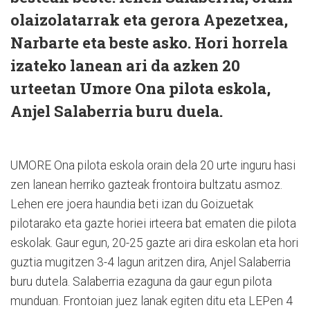
olaizolatarrak eta gerora Apezetxea,
Narbarte eta beste asko. Hori horrela
izateko lanean ari da azken 20
urteetan Umore Ona pilota eskola,
Anjel Salaberria buru duela.
UMORE Ona pilota eskola orain dela 20 urte inguru hasi
zen lanean herriko gazteak frontoira bultzatu asmoz.
Lehen ere joera haundia beti izan du Goizuetak
pilotarako eta gazte horiei irteera bat ematen die pilota
eskolak. Gaur egun, 20-25 gazte ari dira eskolan eta hori
guztia mugitzen 3-4 lagun aritzen dira, Anjel Salaberria
buru dutela. Salaberria ezaguna da gaur egun pilota
munduan. Frontoian juez lanak egiten ditu eta LEPen 4