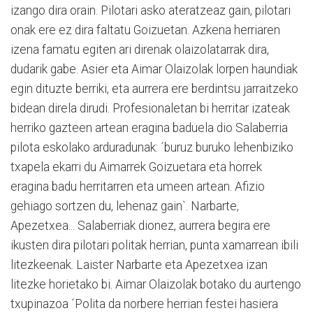
izango dira orain. Pilotari asko ateratzeaz gain, pilotari
onak ere ez dira faltatu Goizuetan. Azkena herriaren
izena famatu egiten ari direnak olaizolatarrak dira,
dudarik gabe. Asier eta Aimar Olaizolak lorpen haundiak
egin dituzte berriki, eta aurrera ere berdintsu jarraitzeko
bidean direla dirudi. Profesionaletan bi herritar izateak
herriko gazteen artean eragina baduela dio Salaberria
pilota eskolako arduradunak: ´buruz buruko lehenbiziko
txapela ekarri du Aimarrek Goizuetara eta horrek
eragina badu herritarren eta umeen artean. Afizio
gehiago sortzen du, lehenaz gain`. Narbarte,
Apezetxea... Salaberriak dionez, aurrera begira ere
ikusten dira pilotari politak herrian, punta xamarrean ibili
litezkeenak. Laister Narbarte eta Apezetxea izan
litezke horietako bi. Aimar Olaizolak botako du aurtengo
txupinazoa ´Polita da norbere herrian festei hasiera