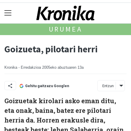
URUMEA
Goizueta, pilotari herri
Kronika - Erredakzioa
2005eko abuztuaren 13a
Entzun
Gehitu gaitzazu Googlen
Goizuetak kirolari asko eman ditu,
eta onak, baina, batez ere pilotari
herria da. Horren erakusle dira,
besteak beste: lehen Salaberria, orain