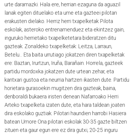
urte daramazki. Hala ere, herrian ezaguna da aguazil
lanak egiten dituelako eta ume eta gazteei pilotan
erakusten dielako. Herriz herri txapelketak Pilota
eskolak, asteroko entrenamenduez eta ekintzez gain,
inguruko herrietako txapelketetara bideratzen ditu
gazteak. Zonaldeko txapelketak: Leitza, Larraun,
Betelu... Eta baita urrutiago jokatzen diren txapelketak
ere: Baztan, Irurtzun, Iruña, Barañain. Horrela, gazteek
partidu mordoxka jokatzen dute urtean zehar, eta
kantxari gustoa eta neurria hartzen ikasten dute. Partidu
horietara gurasoekin mugitzen dira gazteak, baina,
denboraldi bukaera iristen denean Nafarroako Herri
Arteko txapelketa izaten dute, eta hara taldean joaten
dira eskolako guztiak. Pilotari haundien harrobi Hasiera
batean Umore Ona pilotari eskolak 30-35 gazte biltzen
zituen eta gaur egun ere ez dira gutxi, 20-25 inguru