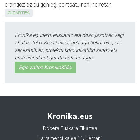
oraingoz ez du gehiegi pentsatu nahi horretan.
GIZARTEA
Kronika egunero, euskaraz eta doan jasotzen segi
ahal izateko, Kronikakide gehiago behar dira, eta
zer esanik ez, proiektu komunikatibo sendo eta
profesional bat garatu nahi badugu.
Egin zaitez KronikaKide!
Kronika.eus
Dobera Euskara Elkartea
Larramendi kalea 11, Hernani