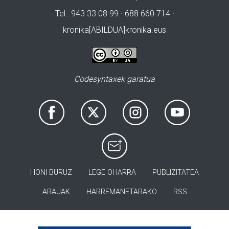
Tel.: 943 33 08 99 · 688 660 714 ·
kronika[ABILDUA]kronika.eus
Codesyntaxek garatua
HONI BURUZ
LEGE OHARRA
PUBLIZITATEA
ARAUAK
HARREMANETARAKO
RSS