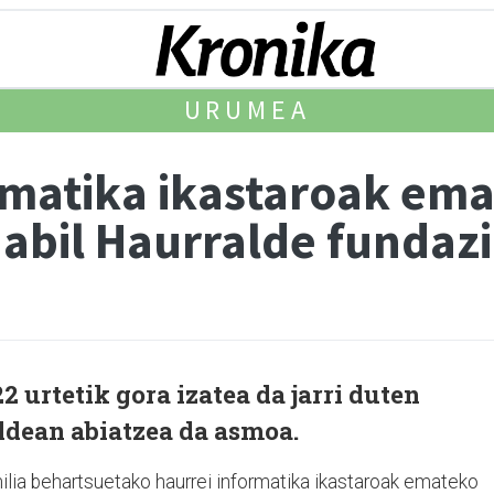
URUMEA
rmatika ikastaroak ema
dabil Haurralde fundaz
2 urtetik gora izatea da jarri duten
aldean abiatzea da asmoa.
milia behartsuetako haurrei informatika ikastaroak emateko