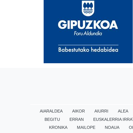
AIARALDEA
AIKOR
AIURRI
ALEA
BEGITU
ERRAN
EUSKALERRIA IRRA
KRONIKA
MAILOPE
NOAUA
O