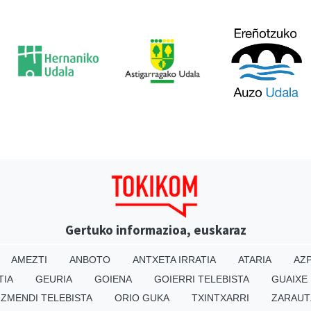
Gertuko informazioa, euskaraz
AMEZTI
ANBOTO
ANTXETA IRRATIA
ATARIA
AZP
TIA
GEURIA
GOIENA
GOIERRI TELEBISTA
GUAIXE
IZMENDI TELEBISTA
ORIO GUKA
TXINTXARRI
ZARAUT