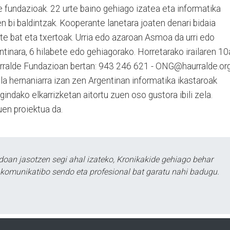
 fundazioak. 22 urte baino gehiago izatea eta informatika
n bi baldintzak. Kooperante lanetara joaten denari bidaia
te bat eta txertoak. Urria edo azaroan Asmoa da urri edo
inara, 6 hilabete edo gehiagorako. Horretarako irailaren 10
rralde Fundazioan bertan: 943 246 621 - ONG@haurralde.org
ola hernaniarra izan zen Argentinan informatika ikastaroak
ndako elkarrizketan aitortu zuen oso gustora ibili zela.
uen proiektua da.
doan jasotzen segi ahal izateko, Kronikakide gehiago behar
tu komunikatibo sendo eta profesional bat garatu nahi badugu.