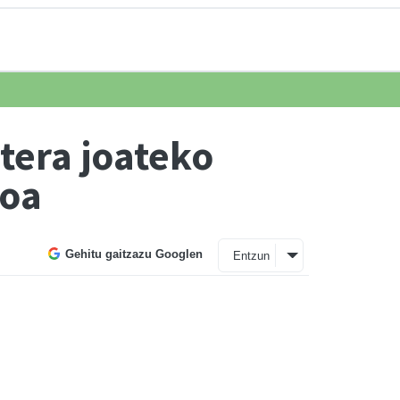
tera joateko
ioa
Gehitu gaitzazu Googlen
Entzun