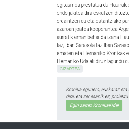
egitasmoa prestatua du Haurralde
ondo jakitea dira eskatzen dituzte
ordaintzen du eta estantziako par
azaroan joatea kooperantea Argent
aurretik eman behar da izena Hau
Iaz, Iban Sarasola Iaz Iban Saras
ematen eta Hernaniko Kronikak egi
Hernaniko Udalak diruz lagundu d
GIZARTEA
Kronika egunero, euskaraz eta 
dira, eta zer esanik ez, proiek
Egin zaitez KronikaKide!