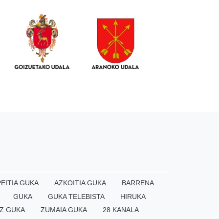
EITIA GUKA
AZKOITIA GUKA
BARRENA
GUKA
GUKA TELEBISTA
HIRUKA
Z GUKA
ZUMAIA GUKA
28 KANALA