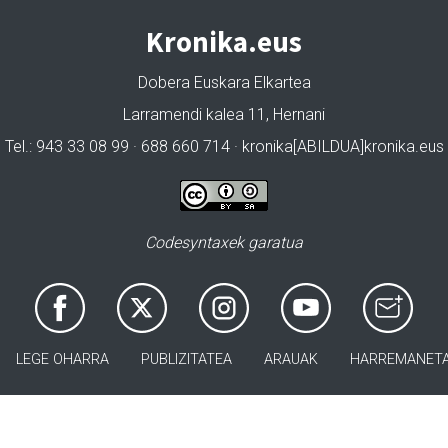
Kronika.eus
Dobera Euskara Elkartea
Larramendi kalea 11, Hernani
Tel.: 943 33 08 99 · 688 660 714 · kronika[ABILDUA]kronika.eus
Codesyntaxek garatua
LEGE OHARRA
PUBLIZITATEA
ARAUAK
HARREMANET