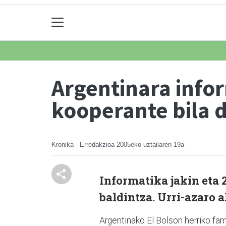
Argentinara info
kooperante bila 
Kronika - Erredakzioa
2005eko uztailaren 19a
Informatika jakin eta 2
baldintza. Urri-azaro 
Argentinako El Bolson herriko fa