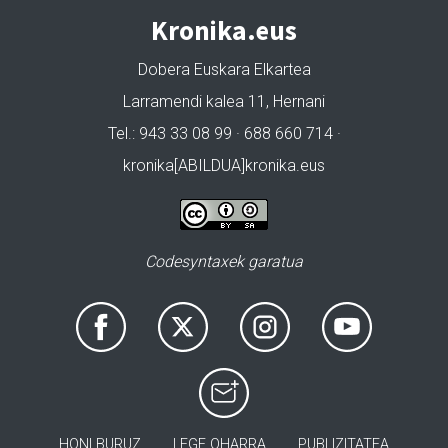
Kronika.eus
Dobera Euskara Elkartea
Larramendi kalea 11, Hernani
Tel.: 943 33 08 99 · 688 660 714 ·
kronika[ABILDUA]kronika.eus
Codesyntaxek garatua
HONI BURUZ
LEGE OHARRA
PUBLIZITATEA