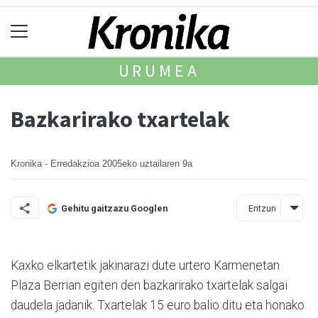
URUMEA
Bazkarirako txartelak
Kronika - Erredakzioa
2005eko uztailaren 9a
Entzun
Gehitu gaitzazu Googlen
Kaxko elkartetik jakinarazi dute urtero Karmenetan
Plaza Berrian egiten den bazkarirako txartelak salgai
daudela jadanik. Txartelak 15 euro balio ditu eta honako