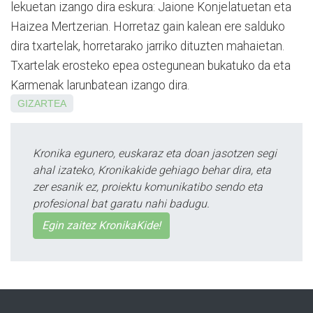
lekuetan izango dira eskura: Jaione Konjelatuetan eta
Haizea Mertzerian. Horretaz gain kalean ere salduko
dira txartelak, horretarako jarriko dituzten mahaietan.
Txartelak erosteko epea ostegunean bukatuko da eta
Karmenak larunbatean izango dira.
GIZARTEA
Kronika egunero, euskaraz eta doan jasotzen segi
ahal izateko, Kronikakide gehiago behar dira, eta
zer esanik ez, proiektu komunikatibo sendo eta
profesional bat garatu nahi badugu.
Egin zaitez KronikaKide!