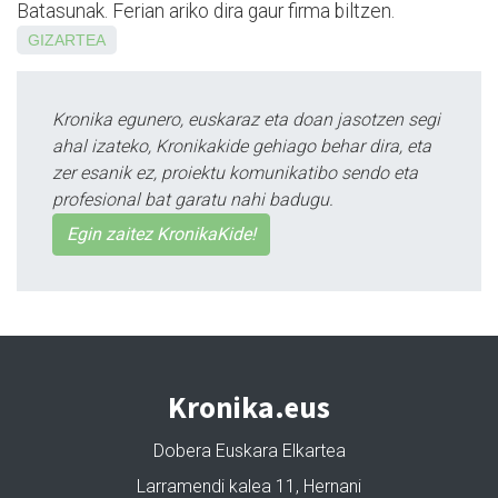
Batasunak. Ferian ariko dira gaur firma biltzen.
GIZARTEA
Kronika egunero, euskaraz eta doan jasotzen segi
ahal izateko, Kronikakide gehiago behar dira, eta
zer esanik ez, proiektu komunikatibo sendo eta
profesional bat garatu nahi badugu.
Egin zaitez KronikaKide!
Kronika.eus
Dobera Euskara Elkartea
Larramendi kalea 11, Hernani