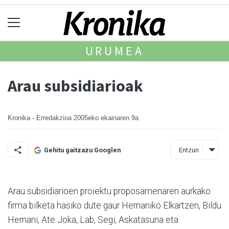
URUMEA
Arau subsidiarioak
Kronika - Erredakzioa
2005eko ekainaren 9a
Entzun
Gehitu gaitzazu Googlen
Arau subsidiarioen proiektu proposamenaren aurkako
firma bilketa hasiko dute gaur Hernaniko Elkartzen, Bildu
Hernani, Ate Joka, Lab, Segi, Askatasuna eta