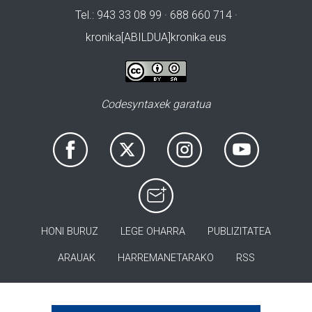
Tel.: 943 33 08 99 · 688 660 714 ·
kronika[ABILDUA]kronika.eus
Codesyntaxek garatua
HONI BURUZ
LEGE OHARRA
PUBLIZITATEA
ARAUAK
HARREMANETARAKO
RSS