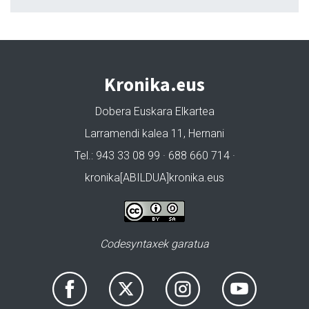
Kronika.eus
Dobera Euskara Elkartea
Larramendi kalea 11, Hernani
Tel.: 943 33 08 99 · 688 660 714 ·
kronika[ABILDUA]kronika.eus
Codesyntaxek garatua