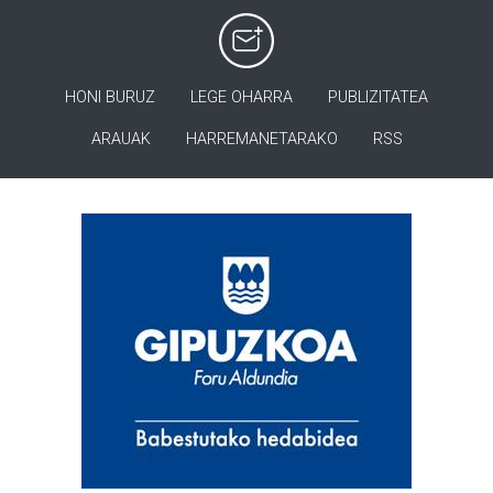
HONI BURUZ
LEGE OHARRA
PUBLIZITATEA
ARAUAK
HARREMANETARAKO
RSS