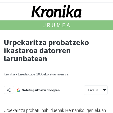
URUMEA
Urpekaritza probatzeko
ikastaroa datorren
larunbatean
Kronika - Erredakzioa
2005eko ekainaren 7a
Entzun
Gehitu gaitzazu Googlen
Urpekaritza probatu nahi duenak Hernaniko igerilekuan