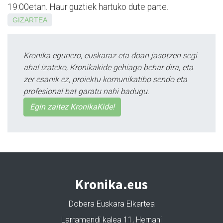
19:00etan. Haur guztiek hartuko dute parte.
GIZARTEA
Kronika egunero, euskaraz eta doan jasotzen segi
ahal izateko, Kronikakide gehiago behar dira, eta
zer esanik ez, proiektu komunikatibo sendo eta
profesional bat garatu nahi badugu.
Egin zaitez KronikaKide!
Kronika.eus
Dobera Euskara Elkartea
Larramendi kalea 11, Hernani