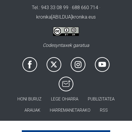
Tel.: 943 33 08 99 · 688 660 714 ·
kronika[ABILDUA]kronika.eus
Codesyntaxek garatua
HONI BURUZ
LEGE OHARRA
PUBLIZITATEA
ARAUAK
HARREMANETARAKO
RSS