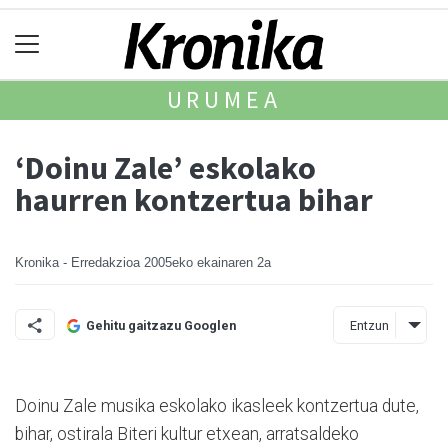
URUMEA
‘Doinu Zale’ eskolako
haurren kontzertua bihar
Kronika - Erredakzioa
2005eko ekainaren 2a
Entzun
Gehitu gaitzazu Googlen
Doinu Zale musika eskolako ikasleek kontzertua dute,
bihar, ostirala Biteri kultur etxean, arratsaldeko