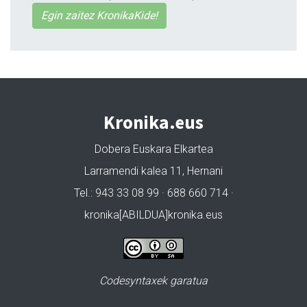
Egin zaitez KronikaKide!
Kronika.eus
Dobera Euskara Elkartea
Larramendi kalea 11, Hernani
Tel.: 943 33 08 99 · 688 660 714 ·
kronika[ABILDUA]kronika.eus
Codesyntaxek garatua