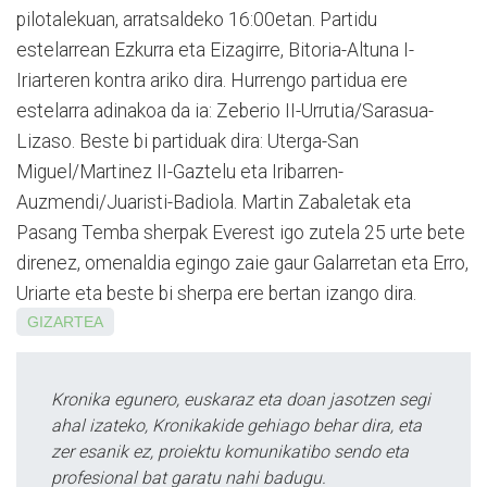
pilotalekuan, arratsaldeko 16:00etan. Partidu
estelarrean Ezkurra eta Eizagirre, Bitoria-Altuna I-
Iriarteren kontra ariko dira. Hurrengo partidua ere
estelarra adinakoa da ia: Zeberio II-Urrutia/Sarasua-
Lizaso. Beste bi partiduak dira: Uterga-San
Miguel/Martinez II-Gaztelu eta Iribarren-
Auzmendi/Juaristi-Badiola. Martin Zabaletak eta
Pasang Temba sherpak Everest igo zutela 25 urte bete
direnez, omenaldia egingo zaie gaur Galarretan eta Erro,
Uriarte eta beste bi sherpa ere bertan izango dira.
GIZARTEA
Kronika egunero, euskaraz eta doan jasotzen segi
ahal izateko, Kronikakide gehiago behar dira, eta
zer esanik ez, proiektu komunikatibo sendo eta
profesional bat garatu nahi badugu.