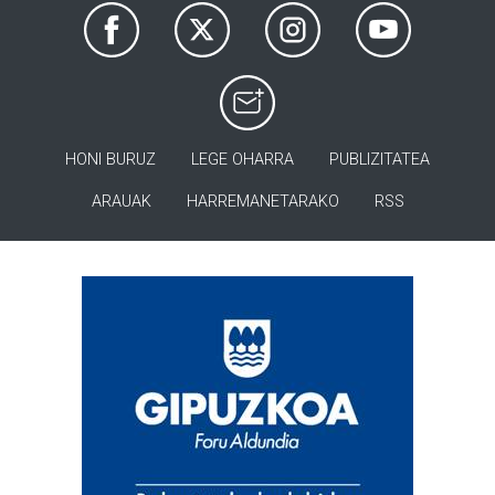
HONI BURUZ
LEGE OHARRA
PUBLIZITATEA
ARAUAK
HARREMANETARAKO
RSS