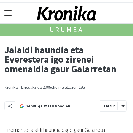
URUMEA
Jaialdi haundia eta
Everestera igo zirenei
omenaldia gaur Galarretan
Kronika - Erredakzioa
2005eko maiatzaren 19a
Entzun
Gehitu gaitzazu Googlen
Erremonte jaialdi haundia dago gaur Galarreta