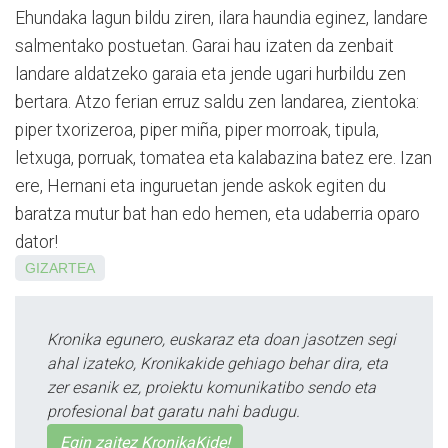
Ehundaka lagun bildu ziren, ilara haundia eginez, landare
salmentako postuetan. Garai hau izaten da zenbait
landare aldatzeko garaia eta jende ugari hurbildu zen
bertara. Atzo ferian erruz saldu zen landarea, zientoka:
piper txorizeroa, piper miña, piper morroak, tipula,
letxuga, porruak, tomatea eta kalabazina batez ere. Izan
ere, Hernani eta inguruetan jende askok egiten du
baratza mutur bat han edo hemen, eta udaberria oparo
dator!
GIZARTEA
Kronika egunero, euskaraz eta doan jasotzen segi
ahal izateko, Kronikakide gehiago behar dira, eta
zer esanik ez, proiektu komunikatibo sendo eta
profesional bat garatu nahi badugu.
Egin zaitez KronikaKide!