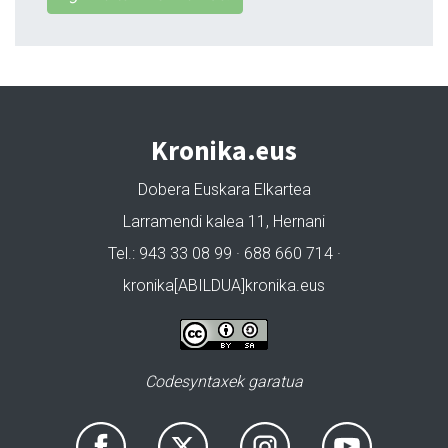
Kronika.eus
Dobera Euskara Elkartea
Larramendi kalea 11, Hernani
Tel.: 943 33 08 99 · 688 660 714 ·
kronika[ABILDUA]kronika.eus
Codesyntaxek garatua