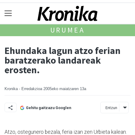
URUMEA
Ehundaka lagun atzo ferian
baratzerako landareak
erosten.
Kronika - Erredakzioa
2005eko maiatzaren 13a
Entzun
Gehitu gaitzazu Googlen
Atzo, ostegunero bezala, feria izan zen Urbieta kalean.