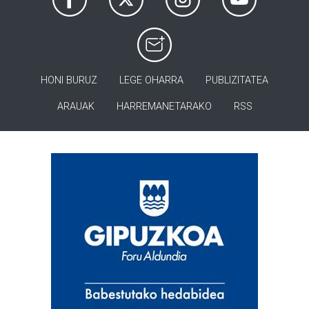
HONI BURUZ
LEGE OHARRA
PUBLIZITATEA
ARAUAK
HARREMANETARAKO
RSS