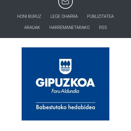
HONI BURUZ
LEGE OHARRA
PUBLIZITATEA
ARAUAK
HARREMANETARAKO
RSS