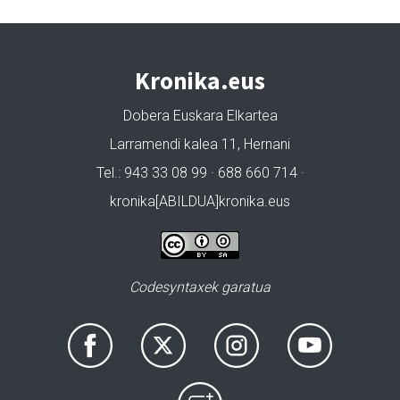
Kronika.eus
Dobera Euskara Elkartea
Larramendi kalea 11, Hernani
Tel.: 943 33 08 99 · 688 660 714 ·
kronika[ABILDUA]kronika.eus
Codesyntaxek garatua