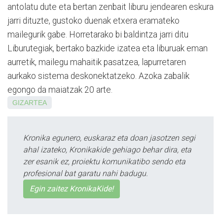
antolatu dute eta bertan zenbait liburu jendearen eskura
jarri dituzte, gustoko duenak etxera eramateko
mailegurik gabe. Horretarako bi baldintza jarri ditu
Liburutegiak, bertako bazkide izatea eta liburuak eman
aurretik, mailegu mahaitik pasatzea, lapurretaren
aurkako sistema deskonektatzeko. Azoka zabalik
egongo da maiatzak 20 arte.
GIZARTEA
Kronika egunero, euskaraz eta doan jasotzen segi
ahal izateko, Kronikakide gehiago behar dira, eta
zer esanik ez, proiektu komunikatibo sendo eta
profesional bat garatu nahi badugu.
Egin zaitez KronikaKide!