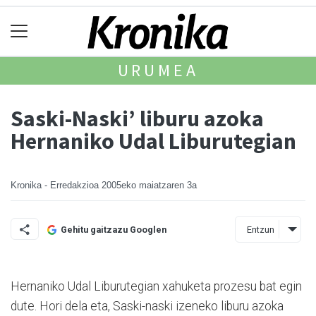
URUMEA
Saski-Naski’ liburu azoka
Hernaniko Udal Liburutegian
Kronika - Erredakzioa
2005eko maiatzaren 3a
Entzun
Gehitu gaitzazu Googlen
Hernaniko Udal Liburutegian xahuketa prozesu bat egin
dute. Hori dela eta, Saski-naski izeneko liburu azoka