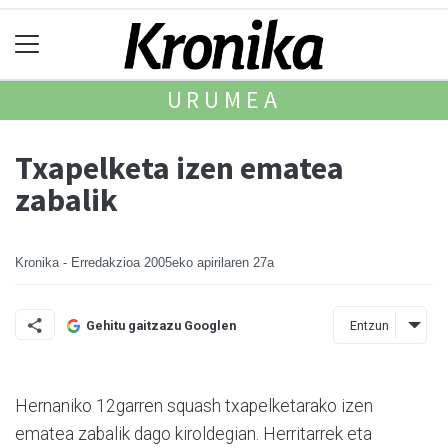
URUMEA
Txapelketa izen ematea
zabalik
Kronika - Erredakzioa
2005eko apirilaren 27a
Entzun
Gehitu gaitzazu Googlen
Hernaniko 12garren squash txapelketarako izen
ematea zabalik dago kiroldegian. Herritarrek eta