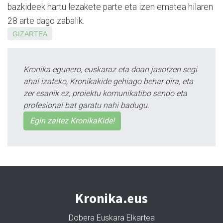
bazkideek hartu lezakete parte eta izen ematea hilaren
28 arte dago zabalik.
GIZARTEA
Kronika egunero, euskaraz eta doan jasotzen segi
ahal izateko, Kronikakide gehiago behar dira, eta
zer esanik ez, proiektu komunikatibo sendo eta
profesional bat garatu nahi badugu.
Egin zaitez KronikaKide!
Kronika.eus
Dobera Euskara Elkartea