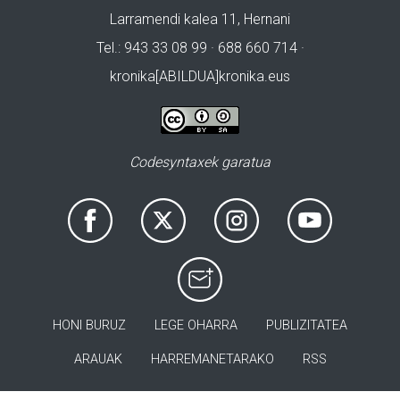
Larramendi kalea 11, Hernani
Tel.: 943 33 08 99 · 688 660 714 ·
kronika[ABILDUA]kronika.eus
Codesyntaxek garatua
HONI BURUZ
LEGE OHARRA
PUBLIZITATEA
ARAUAK
HARREMANETARAKO
RSS