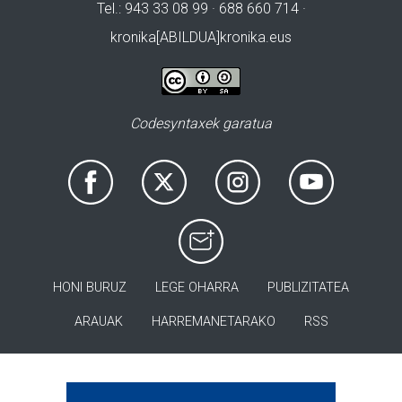
Tel.: 943 33 08 99 · 688 660 714 ·
kronika[ABILDUA]kronika.eus
Codesyntaxek garatua
HONI BURUZ
LEGE OHARRA
PUBLIZITATEA
ARAUAK
HARREMANETARAKO
RSS