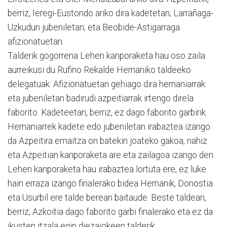
berriz, Ieregi-Eustondo ariko dira kadetetan; Larrañaga-
Uzkudun jubeniletan; eta Beobide-Astigarraga
afizionatuetan.
Talderik gogorrena Lehen kanporaketa hau oso zaila
aurreikusi du Rufino Rekalde Hernaniko taldeeko
delegatuak. Afizionatuetan gehiago dira hernaniarrak
eta jubeniletan badirudi azpeitiarrak irtengo direla
faborito. Kadeteetan, berriz, ez dago faborito garbirik.
Hernaniarrek kadete edo jubeniletan irabaztea izango
da Azpeitira emaitza on batekin joateko gakoa, nahiz
eta Azpeitian kanporaketa are eta zailagoa izango den.
Lehen kanporaketa hau irabaztea lortuta ere, ez luke
hain erraza izango finalerako bidea Hernanik, Donostia
eta Usurbil ere talde berean baitaude. Beste taldean,
berriz, Azkoitia dago faborito garbi finalerako eta ez da
ikusten itzala egin diezaiokeen talderik.