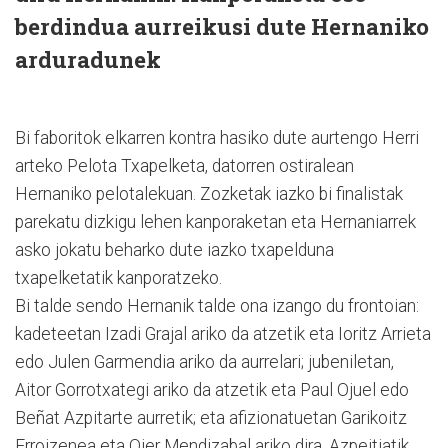
berdindua aurreikusi dute Hernaniko
arduradunek
Bi faboritok elkarren kontra hasiko dute aurtengo Herri
arteko Pelota Txapelketa, datorren ostiralean
Hernaniko pelotalekuan. Zozketak iazko bi finalistak
parekatu dizkigu lehen kanporaketan eta Hernaniarrek
asko jokatu beharko dute iazko txapelduna
txapelketatik kanporatzeko.
Bi talde sendo Hernanik talde ona izango du frontoian:
kadeteetan Izadi Grajal ariko da atzetik eta Ioritz Arrieta
edo Julen Garmendia ariko da aurrelari; jubeniletan,
Aitor Gorrotxategi ariko da atzetik eta Paul Ojuel edo
Beñat Azpitarte aurretik; eta afizionatuetan Garikoitz
Erroizenea eta Oier Mendizabal ariko dira. Azpeitiatik,