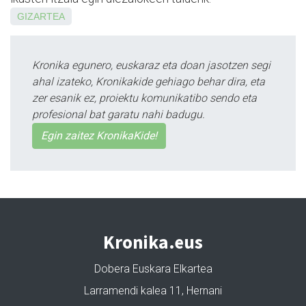
GIZARTEA
Kronika egunero, euskaraz eta doan jasotzen segi
ahal izateko, Kronikakide gehiago behar dira, eta
zer esanik ez, proiektu komunikatibo sendo eta
profesional bat garatu nahi badugu.
Egin zaitez KronikaKide!
Kronika.eus
Dobera Euskara Elkartea
Larramendi kalea 11, Hernani