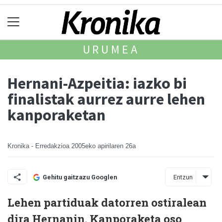
URUMEA
Hernani-Azpeitia: iazko bi
finalistak aurrez aurre lehen
kanporaketan
Kronika - Erredakzioa
2005eko apirilaren 26a
Entzun
Gehitu gaitzazu Googlen
Lehen partiduak datorren ostiralean
dira Hernanin. Kanporaketa oso