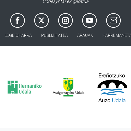
Codesyntaxek garatua
LEGE OHARRA
PUBLIZITATEA
ARAUAK
HARREMANET