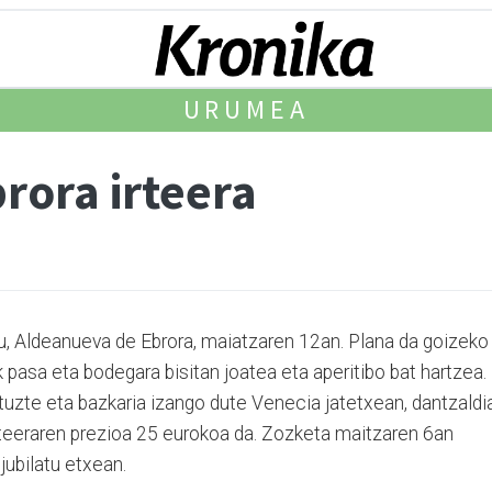
URUMEA
rora irteera
du, Aldeanueva de Ebrora, maiatzaren 12an. Plana da goizeko
ik pasa eta bodegara bisitan joatea eta aperitibo bat hartzea.
dituzte eta bazkaria izango dute Venecia jatetxean, dantzaldi
Irteeraren prezioa 25 eurokoa da. Zozketa maitzaren 6an
jubilatu etxean.