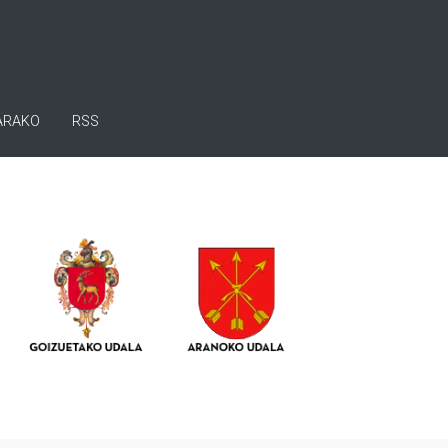
ARAKO
RSS