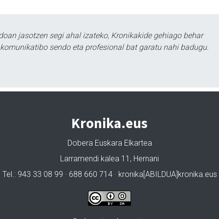
doan jasotzen segi ahal izateko, Kronikakide gehiago behar
tu komunikatibo sendo eta profesional bat garatu nahi badugu.
Kronika.eus
Dobera Euskara Elkartea
Larramendi kalea 11, Hernani
Tel.: 943 33 08 99 · 688 660 714 · kronika[ABILDUA]kronika.eus