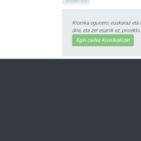
GIZARTEA
Kronika egunero, euskaraz eta 
dira, eta zer esanik ez, proiek
Egin zaitez KronikaKide!