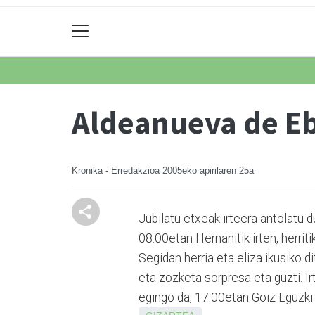
Aldeanueva de Eb
Kronika - Erredakzioa
2005eko apirilaren 25a
Jubilatu etxeak irteera antolatu 
08:00etan Hernanitik irten, herrit
Segidan herria eta eliza ikusiko 
eta zozketa sorpresa eta guzti. 
egingo da, 17:00etan Goiz Eguzki 