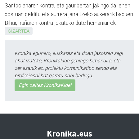
Santboianaren kontra, eta gaur bertan jakingo da lehen
postuan gelditu eta aurrera jarraitzeko aukerarik baduen.
Bihar, Iruñaren kontra jokatuko dute hernaniarrek.
GIZARTEA
Kronika egunero, euskaraz eta doan jasotzen segi
ahal izateko, Kronikakide gehiago behar dira, eta
zer esanik ez, proiektu komunikatibo sendo eta
profesional bat garatu nahi badugu.
Egin zaitez KronikaKide!
Kronika.eus