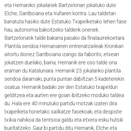
eta Hernaniko jokalariek Bartzelonan jokatuko dute
Elche, Santboiana eta Iruñaren kontra. Lau taldetan
banatuta hasiko dute Estatuko Txapelketako lehen fase
hau, autonomia bakoitzeko talderik onenek.
Bartzelonatik talde bakarra pasako da finalaurrekoetara.
Plantila sendoa Hernaniarren entrenatzaileak Kronikari
aitortu dionez Santboiana izango da faborito, etxean
jokatzen duelako, baina, Hernanik ere oso talde ona
eraman du Kataluniara. Hernanik 23 jokalariko plantila
sendoa daramaki, punta puntan dabiltzan 5 kadeterekin
osatua. Hernanik badaki zer den Estatuko txapeldun
gelditzea eta aurten ere goian ibiltzeko moduko taldea
du. Hala ere 40 minutuko partidu motzak izaten dira
txapelketa horietako sailkatze fasekoak, eta despiste
txikia nahikoa da tentsioa galdu eta etxera esku hutsik
bueltatzeko. Gaur bi partidu ditu Hernanik, Elche eta