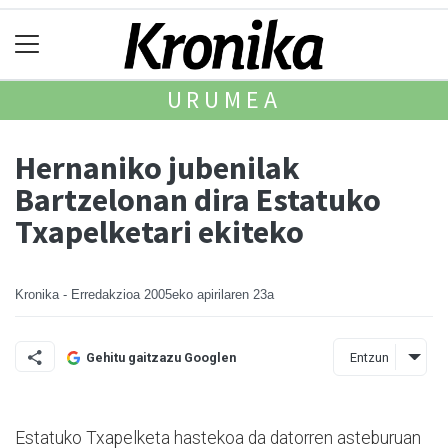
URUMEA
Hernaniko jubenilak
Bartzelonan dira Estatuko
Txapelketari ekiteko
Kronika - Erredakzioa
2005eko apirilaren 23a
Entzun
Gehitu gaitzazu Googlen
Estatuko Txapelketa hastekoa da datorren asteburuan