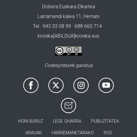
Dobera Euskara Elkartea
Larramendi kalea 11, Hernani
Tel.: 943 33 08 99 · 688 660 714 ·
kronika[ABILDUA]kronika.eus
Codesyntaxek garatua
HONI BURUZ
LEGE OHARRA
PUBLIZITATEA
ARAUAK
HARREMANETARAKO
RSS