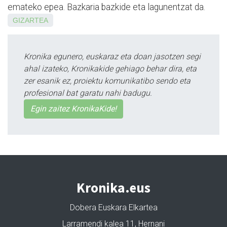
emateko epea. Bazkaria bazkide eta lagunentzat da.
GIZARTEA
Kronika egunero, euskaraz eta doan jasotzen segi
ahal izateko, Kronikakide gehiago behar dira, eta
zer esanik ez, proiektu komunikatibo sendo eta
profesional bat garatu nahi badugu.
Egin zaitez KronikaKide!
Kronika.eus
Dobera Euskara Elkartea
Larramendi kalea 11, Hernani