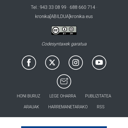
Tel.: 943 33 08 99 · 688 660 714 ·
kronika[ABILDUA]kronika.eus
Codesyntaxek garatua
HONI BURUZ
LEGE OHARRA
PUBLIZITATEA
ARAUAK
HARREMANETARAKO
RSS