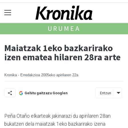
URUMEA
Maiatzak 1eko bazkarirako
izen ematea hilaren 28ra arte
Kronika - Erredakzioa
2005eko apirilaren 22a
Entzun
Gehitu gaitzazu Googlen
Peña Otaño elkarteak jakinarazi du apirilaren 28an
bukatzen dela maiatzak 1eko bazkarirako izena